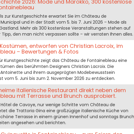
eschichte 2026: Mode und Marokko, 300 kostenlose
Fontainebleau
als zur Kunstgeschichte erwartet Sie im Château de
Municipal und in der Stadt vom 5. bis 7. Juni 2026 – Mode als
 Gastland. Mehr als 300 kostenlose Veranstaltungen stehen auf
ipp, den man nicht verpassen sollte – wir verraten Ihnen alles.
 Kostümen, entworfen von Christian Lacroix, im
bleau – Bewertungen & Fotos
ür Kunstgeschichte zeigt das Château de Fontainebleau eine
tümen des berühmten Designers Christian Lacroix. Die
e-Antoinette und ihrem ausgeprägten Modebewusstsein
ng ist vom 5. Juni bis zum 2. November 2026 zu entdecken.
heime italienische Restaurant direkt neben dem
bleau mit Terrasse und Brunch ausprobiert.
 Hôtel de Cavoye, nur wenige Schritte vom Château de
etet die Trattoria Gina eine großzügige italienische Küche von
schöne Terrasse in einem grünen Innenhof und sonntags Brunch
keiten angesehen und berichten.