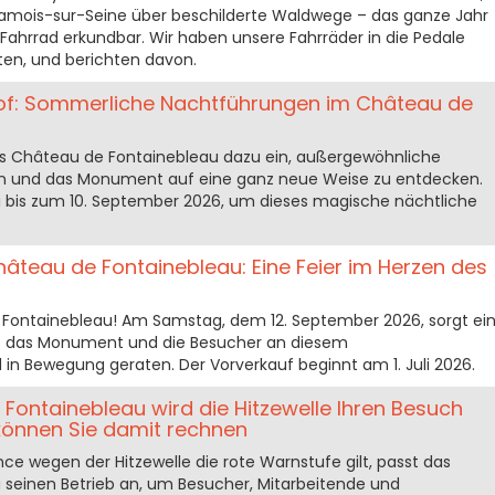
 Samois-sur-Seine über beschilderte Waldwege – das ganze Jahr
Fahrrad erkundbar. Wir haben unsere Fahrräder in die Pedale
en, und berichten davon.
: Sommerliche Nachtführungen im Château de
s Château de Fontainebleau dazu ein, außergewöhnliche
n und das Monument auf eine ganz neue Weise zu entdecken.
uli bis zum 10. September 2026, um dieses magische nächtliche
hâteau de Fontainebleau: Eine Feier im Herzen des
 Fontainebleau! Am Samstag, dem 12. September 2026, sorgt ei
ass das Monument und die Besucher an diesem
n Bewegung geraten. Der Vorverkauf beginnt am 1. Juli 2026.
ontainebleau wird die Hitzewelle Ihren Besuch
können Sie damit rechnen
ce wegen der Hitzewelle die rote Warnstufe gilt, passt das
seinen Betrieb an, um Besucher, Mitarbeitende und