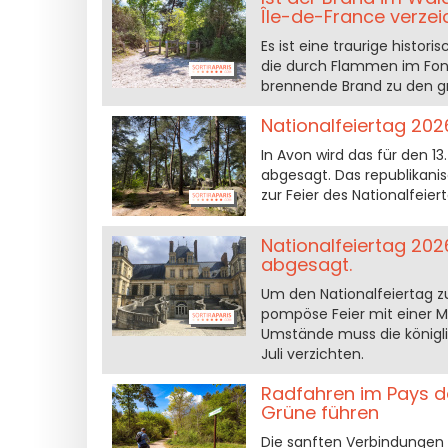
Île-de-France verze
Es ist eine traurige histor
die durch Flammen im Font
brennende Brand zu den gr
Nationalfeiertag 202
In Avon wird das für den 13
abgesagt. Das republikanis
zur Feier des Nationalfeier
Nationalfeiertag 2026
abgesagt.
Um den Nationalfeiertag zu
pompöse Feier mit einer Mil
Umstände muss die königlic
Juli verzichten.
Radfahren im Pays de
Grüne führen
Die sanften Verbindungen 