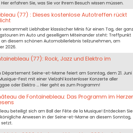
ier erfahren Sie, was Sie vor Ihrem Besuch wissen müssen.
ebleau (77) : Dieses kostenlose Autotreffen rückt
licht
e versammelt Liebhaber klassischer Minis für einen Tag, der gan
stouren im Auto und geselligem Miteinander steht: Treffpunkt
m an diesem schönen Automobilerlebnis teilzunehmen, am
er 2026.
tainebleau (77): Rock, Jazz und Elektro im
m Département Seine-et-Marne feiert am Sonntag, dem 21. Juni
Musique-Fest mit einer Vielzahl kostenloser Konzerte aller
eggae oder Elektro ... Hier geht es zum Programm!
hâteau de Fontainebleau: Das Programm im Herze
esens
au beteiligt sich am Ball der Fête de la Musique! Entdecken Sie
 königliche Anwesen in der Seine-et-Marne an diesem Sonntag,
 setzt.