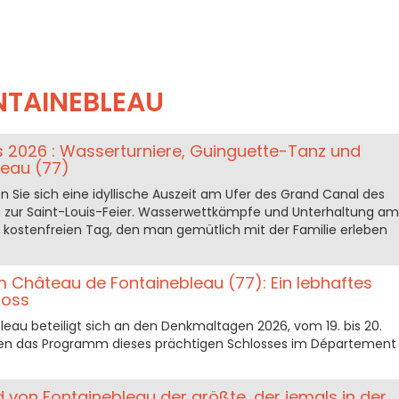
NTAINEBLEAU
is 2026 : Wasserturniere, Guinguette-Tanz und
leau (77)
 Sie sich eine idyllische Auszeit am Ufer des Grand Canal des
 zur Saint-Louis-Feier. Wasserwettkämpfe und Unterhaltung am
kostenfreien Tag, den man gemütlich mit der Familie erleben
 Château de Fontainebleau (77): Ein lebhaftes
loss
eau beteiligt sich an den Denkmaltagen 2026, vom 19. bis 20.
hnen das Programm dieses prächtigen Schlosses im Département
d von Fontainebleau der größte, der jemals in der