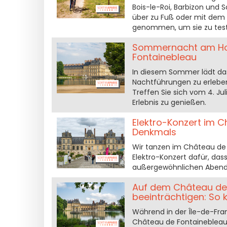
Bois-le-Roi, Barbizon und
über zu Fuß oder mit dem 
genommen, um sie zu test
Sommernacht am Hof
Fontainebleau
In diesem Sommer lädt da
Nachtführungen zu erlebe
Treffen Sie sich vom 4. J
Erlebnis zu genießen.
Elektro-Konzert im C
Denkmals
Wir tanzen im Château de
Elektro-Konzert dafür, d
außergewöhnlichen Abend i
Auf dem Château de F
beeinträchtigen: So 
Während in der Île-de-Fran
Château de Fontainebleau 