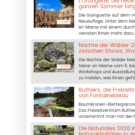
L'Orangerie, die neu
ganzen Sommer lan
Die Guinguette auf dem Vo
Neuauflage. Unter dem Nam
et-Marne mit einem durc
verraten Ihnen mehr dazu.
Nächte der Wälder 2
zwischen Shows, Wo
Die Nächte der Wälder be
Seine-et-Marne vom 5. bis 
Workshops und Ausstellunge
zu melden, was Ihnen gefäl
Buthiers, die Freize
von Fontainebleau
Baumkronen-Kletterparcour
Das Freizeitzentrum Buthie
unternimmt man mit der F
Die Naturiales 2026 
Naturaktivitäten in 