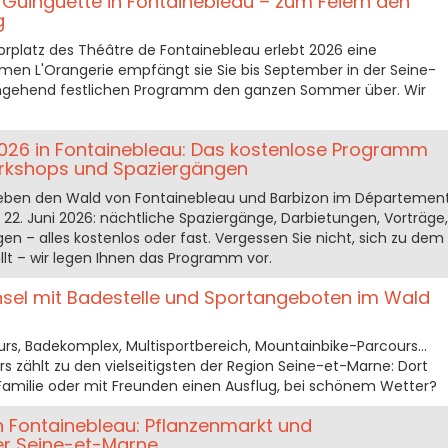
e Guinguette in Fontainebleau – zum Feiern den
g
rplatz des Théâtre de Fontainebleau erlebt 2026 eine
en L'Orangerie empfängt sie Sie bis September in der Seine-
hgehend festlichen Programm den ganzen Sommer über. Wir
026 in Fontainebleau: Das kostenlose Programm
rkshops und Spaziergängen
leben den Wald von Fontainebleau und Barbizon im Départemen
22. Juni 2026: nächtliche Spaziergänge, Darbietungen, Vorträge,
n – alles kostenlos oder fast. Vergessen Sie nicht, sich zu dem
lt – wir legen Ihnen das Programm vor.
itinsel mit Badestelle und Sportangeboten im Wald
s, Badekomplex, Multisportbereich, Mountainbike-Parcours...
rs zählt zu den vielseitigsten der Region Seine-et-Marne: Dort
amilie oder mit Freunden einen Ausflug, bei schönem Wetter?
in Fontainebleau: Pflanzenmarkt und
der Seine-et-Marne