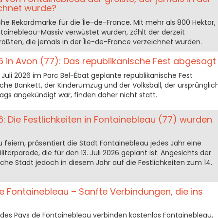
ichnet wurde?
ische Rekordmarke für die Île-de-France. Mit mehr als 800 Hektar,
ainebleau-Massiv verwüstet wurden, zählt der derzeit
ößten, die jemals in der Île-de-France verzeichnet wurden.
6 in Avon (77): Das republikanische Fest abgesagt
. Juli 2026 im Parc Bel-Ébat geplante republikanische Fest
che Bankett, der Kinderumzug und der Volksball, der ursprünglic
tags angekündigt war, finden daher nicht statt.
: Die Festlichkeiten in Fontainebleau (77) wurden
 feiern, präsentiert die Stadt Fontainebleau jedes Jahr eine
itärparade, die für den 13. Juli 2026 geplant ist. Angesichts der
he Stadt jedoch in diesem Jahr auf die Festlichkeiten zum 14.
 Fontainebleau – Sanfte Verbindungen, die ins
des Pays de Fontainebleau verbinden kostenlos Fontainebleau,