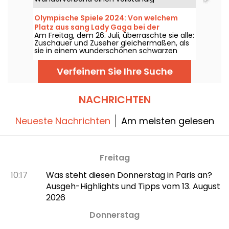
markierten Wanderweg für alle
Wanderfreunde geöffnet, um Paris zu
Olympische Spiele 2024: Von welchem
umrunden.
Platz aus sang Lady Gaga bei der
Am Freitag, dem 26. Juli, überraschte sie alle:
Eröffnungsfeier?
Zuschauer und Zuseher gleichermaßen, als
sie in einem wunderschönen schwarzen
Kleid erschien, das mit rosafarbenen
Pompons umrandet war. Aber wo befand
Verfeinern Sie Ihre Suche
sich die Sängerin? Ist der Ort für die
Öffentlichkeit zugänglich?
NACHRICHTEN
Neueste Nachrichten
Am meisten gelesen
Freitag
10:17
Was steht diesen Donnerstag in Paris an?
Ausgeh-Highlights und Tipps vom 13. August
2026
Donnerstag