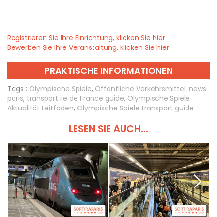
Registrieren Sie Ihre Einrichtung, klicken Sie hier
Bewerben Sie Ihre Veranstaltung, klicken Sie hier
PRAKTISCHE INFORMATIONEN
Tags :
Olympische Spiele
,
Öffentliche Verkehrsmittel
,
news
paris
,
transport ile de France guide
,
Olympische Spiele
Aktualität Leitfaden
,
Olympische Spiele transport guide
LESEN SIE AUCH...