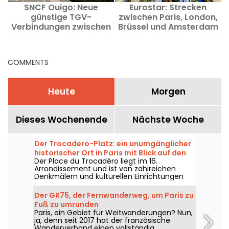
SNCF Ouigo: Neue
Eurostar: Strecken
günstige TGV-
zwischen Paris, London,
Verbindungen zwischen
Brüssel und Amsterdam
Paris, Bordeaux, Marseille
vorübergehend
B
und Straßburg
stillgelegt – schrittweise
Wiederaufnahme in Sicht
COMMENTS
Heute
Morgen
Dieses Wochenende
Nächste Woche
Der Trocadero-Platz: ein unumgänglicher
historischer Ort in Paris mit Blick auf den
Der Place du Trocadéro liegt im 16.
Eiffelturm
Arrondissement und ist von zahlreichen
Denkmälern und kulturellen Einrichtungen
gesäumt. Er zieht sowohl Touristen als auch
alteingesessene Pariser an, da er einen
Der GR75, der Fernwanderweg, um Paris zu
atemberaubenden Blick auf den Eiffelturm
Fuß zu umrunden
bietet.
Paris, ein Gebiet für Weitwanderungen? Nun,
ja, denn seit 2017 hat der französische
Wanderverband einen vollständig