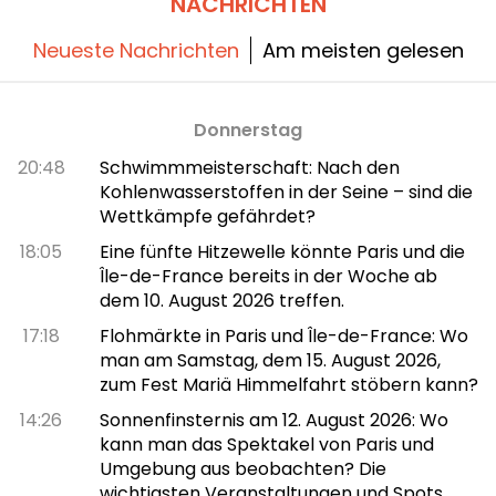
NACHRICHTEN
ihre gewohnte Karte genießen und einen
unvergesslichen Abend zu zweit verbringen.
Neueste Nachrichten
Am meisten gelesen
Donnerstag
20:48
Schwimmmeisterschaft: Nach den
Kohlenwasserstoffen in der Seine – sind die
Wettkämpfe gefährdet?
18:05
Eine fünfte Hitzewelle könnte Paris und die
Île-de-France bereits in der Woche ab
dem 10. August 2026 treffen.
17:18
Flohmärkte in Paris und Île-de-France: Wo
man am Samstag, dem 15. August 2026,
zum Fest Mariä Himmelfahrt stöbern kann?
14:26
Sonnenfinsternis am 12. August 2026: Wo
kann man das Spektakel von Paris und
Umgebung aus beobachten? Die
wichtigsten Veranstaltungen und Spots