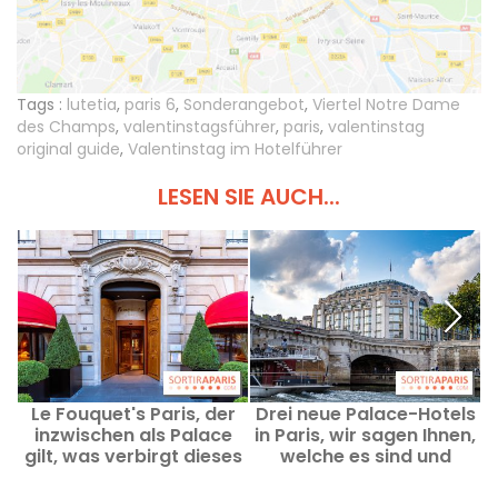
Tags :
lutetia
,
paris 6
,
Sonderangebot
,
Viertel Notre Dame
des Champs
,
valentinstagsführer
,
paris
,
valentinstag
original guide
,
Valentinstag im Hotelführer
LESEN SIE AUCH...
Le Fouquet's Paris, der
Drei neue Palace-Hotels
inzwischen als Palace
in Paris, wir sagen Ihnen,
gilt, was verbirgt dieses
welche es sind und
unauffällige Hotel?
warum