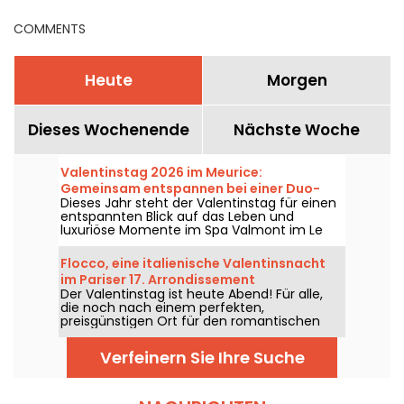
COMMENTS
Heute
Morgen
Dieses Wochenende
Nächste Woche
Valentinstag 2026 im Meurice:
Gemeinsam entspannen bei einer Duo-
Dieses Jahr steht der Valentinstag für einen
Massage im Palast-Spa und
entspannten Blick auf das Leben und
anschließender Tea Time mit Kreationen
luxuriöse Momente im Spa Valmont im Le
von Cédric Grolet
Meurice. Das legendäre Hotel an der Rue de
Rivoli lädt Paare zu einer wohlverdienten
Flocco, eine italienische Valentinsnacht
Auszeit ein, mit exklusiven Behandlungen
im Pariser 17. Arrondissement
und einem einzigartigen Tea Time von
Der Valentinstag ist heute Abend! Für alle,
Cédric Grolet.
die noch nach einem perfekten,
preisgünstigen Ort für den romantischen
Abend suchen, ist das FLOCCO eine
hervorragende Adresse. Dieses elegante
Verfeinern Sie Ihre Suche
italienische Restaurant liegt nur wenige
Schritte vom Place Pereire im 17.
Arrondissement von Paris entfernt. Zum
Valentinstag können Sie dort gemeinsam