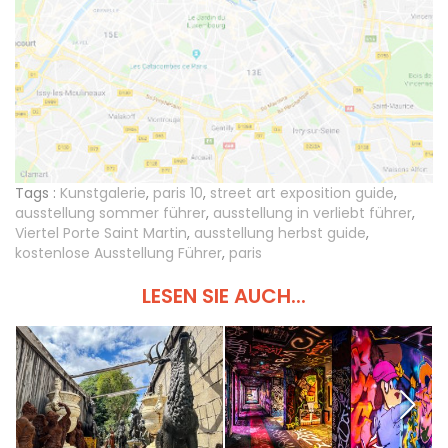
Tags :
Kunstgalerie
,
paris 10
,
street art exposition guide
,
ausstellung sommer führer
,
ausstellung in verliebt führer
,
Viertel Porte Saint Martin
,
ausstellung herbst guide
,
kostenlose Ausstellung Führer
,
paris
LESEN SIE AUCH...