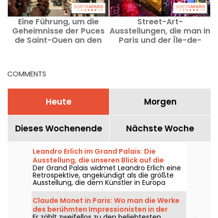
Eine Führung, um die
Street-Art-
Geheimnisse der Puces
Ausstellungen, die man in
b
de Saint-Ouen an den
Paris und der Île-de-
s
Denkmaltagen 2026 zu
France unbedingt sehen
entdecken.
sollte
COMMENTS
Heute
Morgen
Dieses Wochenende
Nächste Woche
Leandro Erlich im Grand Palais: Die
Ausstellung, die unseren Blick auf die
Der Grand Palais widmet Leandro Erlich eine
Wirklichkeit verwandelt – unsere Fotos
Retrospektive, angekündigt als die größte
Ausstellung, die dem Künstler in Europa
gewidmet ist. Besuchen Sie sie vom 2. Juni
bis zum 6. September 2026, um die
Claude Monet in Paris: Wo man die Werke
eigenwillige Welt von Leandro Erlich zu
des berühmten Impressionisten in der
entdecken, der für Installationen bekannt ist,
Er zählt zweifellos zu den beliebtesten
Hauptstadt bewundern kann