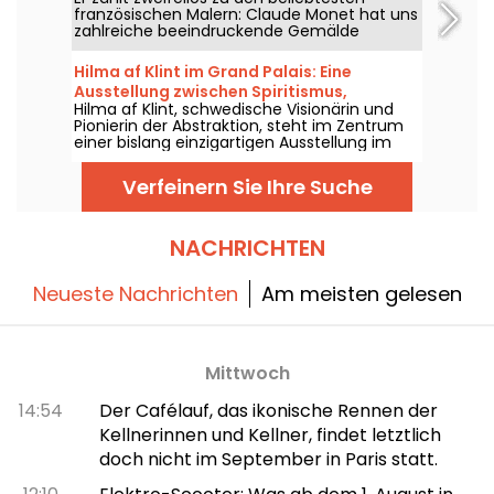
die unsere Orientierung und unsere
französischen Malern: Claude Monet hat uns
Wahrnehmung im öffentlichen Raum
zahlreiche beeindruckende Gemälde
verwischen.
hinterlassen, von denen einige in den Pariser
Museen entdeckt werden können. Folgen Sie
Hilma af Klint im Grand Palais: Eine
uns!
Ausstellung zwischen Spiritismus,
Hilma af Klint, schwedische Visionärin und
Okkultismus und Abstraktion
Pionierin der Abstraktion, steht im Zentrum
einer bislang einzigartigen Ausstellung im
Grand Palais, in Zusammenarbeit mit dem
Centre Pompidou, vom 6. Mai bis zum 30.
Verfeinern Sie Ihre Suche
August 2026. Ihre mystischen Werke,
gespeist aus Spiritismus und Okkultismus,
werden erstmals in Frankreich gezeigt – in
einer Ausstellungsetappe, die nahezu das
NACHRICHTEN
gesamte Werk des Zyklus der
Tempelgemälde vereint, ihrer größten
Neueste Nachrichten
Schöpfung.
Am meisten gelesen
Mittwoch
14:54
Der Cafélauf, das ikonische Rennen der
Kellnerinnen und Kellner, findet letztlich
doch nicht im September in Paris statt.