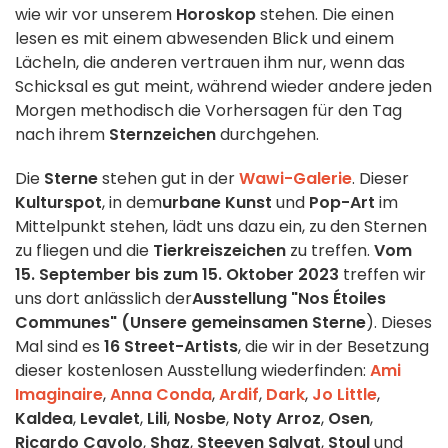
wie wir vor unserem
Horoskop
stehen. Die einen
lesen es mit einem abwesenden Blick und einem
Lächeln, die anderen vertrauen ihm nur, wenn das
Schicksal es gut meint, während wieder andere jeden
Morgen methodisch die Vorhersagen für den Tag
nach ihrem
Sternzeichen
durchgehen.
Die
Sterne
stehen gut in der
Wawi-Galerie
. Dieser
Kulturspot
, in dem
urbane Kunst
und
Pop-Art
im
Mittelpunkt stehen, lädt uns dazu ein, zu den Sternen
zu fliegen und die
Tierkreiszeichen
zu treffen.
Vom
15. September bis zum 15. Oktober 2023
treffen wir
uns dort anlässlich der
Ausstellung "Nos Étoiles
Communes" (Unsere gemeinsamen Sterne
). Dieses
Mal sind es
16 Street-Artists
, die wir in der Besetzung
dieser kostenlosen Ausstellung wiederfinden:
Ami
Imaginaire
,
Anna Conda
,
Ardif
,
Dark
,
Jo Little
,
Kaldea
,
Levalet
,
Lili
,
Nosbe
,
Noty Arroz
,
Osen
,
Ricardo Cavolo
,
Shaz
,
Steeven Salvat
,
Stoul
und