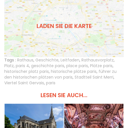
LADEN SIE DIE KARTE
Tags :
Rathaus
,
Geschichte
,
Leitfaden
,
Rathausvorplatz
,
Platz
,
paris 4
,
geschichte paris
,
place paris
,
Plätze paris
,
historischer platz paris
,
historische plätze paris
,
führer zu
den historischen plätzen von paris
,
Stadtteil Saint Merri
,
Viertel Saint Gervais
,
paris
LESEN SIE AUCH...