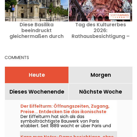
Diese Basilika
Tag des Kulturerbes
beeindruckt
2026:
gleichermaßen durch
Rathausbesichtigung –
P
ihre Architektur wie
Pariser Stadtverwaltung
durch den Schatz, den
sie beherbergt.
COMMENTS
Heute
Morgen
Dieses Wochenende
Nächste Woche
Der Eiffelturm: Öffnungszeiten, Zugang,
Preise... Entdecken Sie das ikonischste
Der Eiffelturm hat sich als das
Monument von Paris
symbolträchtigste Bauwerk von Paris
etabliert. Seit 1889 wacht er über Paris und
seine Bewohner und versetzt sowohl
Besucher, die ihn besuchen, als auch
Kann man Notre-Dame besichtigen, ohne