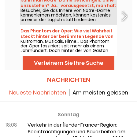
diejenigen, die ihn aus der Ferne entdecken,
anzustehen? Ja... vorausgesetzt, man hält
in Staunen. Möchten Sie mehr darüber
Besucher, die das Innere von Notre-Dame
sich an einige Regeln
erfahren? Hier geht's lang!
kennenlernen möchten, können kostenlos
an einer der täglich stattfindenden
Gottesdienste teilnehmen. Eine Gelegenheit
für jedermann – vorausgesetzt, man kommt
Das Phantom der Oper: Wie viel Wahrheit
vor allem, um an der Feier teilzunehmen
steckt hinter der berühmten Legende von
oder sich in ihren Ablauf hineinzufinden. Wir
Kultroman, Musicals, Filme... Das Phantom
Gaston Leroux?
erklären, was man wissen muss.
der Oper fasziniert seit mehr als einem
Jahrhundert. Doch hinter der von Gaston
Leroux erdachten Geschichte verbergen
sich mehrere durchaus reale
Verfeinern Sie Ihre Suche
Begebenheiten, die mit dem Palais Garnier
verbunden sind. Sturz eines Kronleuchters,
ein rätselhafter unterirdischer See, eine
reservierte Loge... Was bleibt von der
NACHRICHTEN
Legende übrig?
Neueste Nachrichten
Am meisten gelesen
Sonntag
18:08
Verkehr in der Île-de-France-Region:
Beeinträchtigungen und Bauarbeiten am