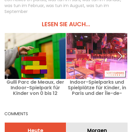
was tun im Februar
,
was tun im August
,
was tun im
September
LESEN SIE AUCH...
Gulli Parc de Meaux, der
Indoor-Spielparks und
Indoor-Spielpark für
Spielplätze für Kinder, in
Kinder von 0 bis 12
Paris und der Île-de-
Jahren
France
g
COMMENTS
Heute
Morgen