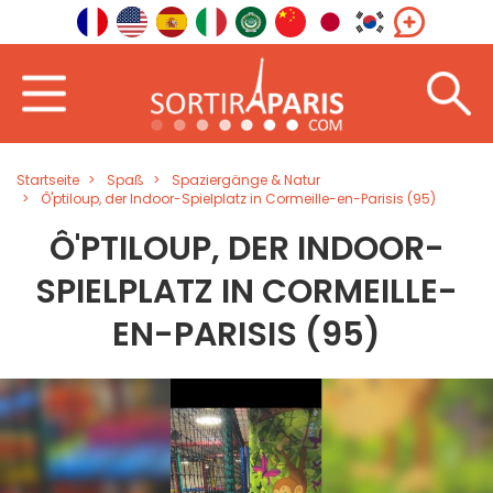
Startseite
Spaß
Spaziergänge & Natur
Ô'ptiloup, der Indoor-Spielplatz in Cormeille-en-Parisis (95)
Ô'PTILOUP, DER INDOOR-
SPIELPLATZ IN CORMEILLE-
EN-PARISIS (95)