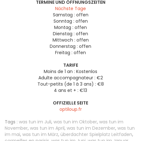
TERMINE UND ÖFFNUNGSZEITEN
Nächste Tage
Samstag :
offen
Sonntag :
offen
Montag :
offen
Dienstag :
offen
Mittwoch :
offen
Donnerstag :
offen
Freitag :
offen
TARIFE
Moins de 1 an : Kostenlos
Adulte accompagnateur : €2
Tout-petits (de 1 à 3 ans) : €8
4 ans et + : €13
OFFIZIELLE SEITE
optiloup.fr
Tags :
was tun im Juli
,
was tun im Oktober
,
was tun im
November
,
was tun im April
,
was tun im Dezember
,
was tun
im mai
,
was tun im März
,
überdachter Spielplatz Leitfaden
,
cormeilles en parisis
,
was tun im Juni
,
was tun im Januar
,