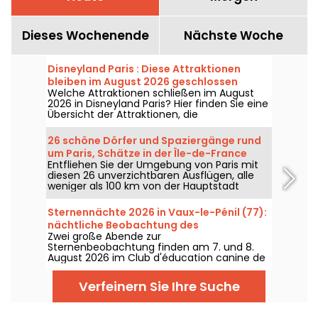
Dieses Wochenende
Nächste Woche
Disneyland Paris : Diese Attraktionen
bleiben im August 2026 geschlossen
Welche Attraktionen schließen im August
2026 in Disneyland Paris? Hier finden Sie eine
Übersicht der Attraktionen, die
vorübergehend wegen Wartungsarbeiten
oder Renovierung nicht zugänglich sind –
26 schöne Dörfer und Spaziergänge rund
eine hilfreiche Orientierung, um Ihren
um Paris, Schätze in der Île-de-France
Besuch in den Disney-Parks vorzubereiten.
Entfliehen Sie der Umgebung von Paris mit
diesen 26 unverzichtbaren Ausflügen, alle
weniger als 100 km von der Hauptstadt
entfernt.
Sternennächte 2026 in Vaux-le-Pénil (77):
nächtliche Beobachtung des
Zwei große Abende zur
Sommerhimmels
Sternenbeobachtung finden am 7. und 8.
August 2026 im Club d'éducation canine de
Vaux le Pénil statt, anlässlich der neuen
Ausgabe der Nächte der Sterne.
Verfeinern Sie Ihre Suche