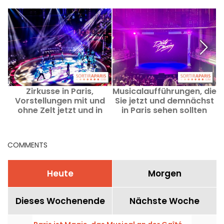
Zirkusse in Paris,
Musicalaufführungen, die
Vorstellungen mit und
Sie jetzt und demnächst
ohne Zelt jetzt und in
in Paris sehen sollten
w
Zukunft
COMMENTS
Heute
Morgen
Dieses Wochenende
Nächste Woche