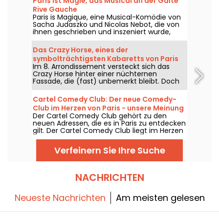
Paris ist Magie, das Musical an der Gaîté
Rive Gauche
Paris is Magique, eine Musical-Komödie von
Sacha Judaszko und Nicolas Nebot, die von
ihnen geschrieben und inszeniert wurde,
kommt ab dem 23. Juni 2026 in die Gaîté
Rive Gauche in Paris.
Das Crazy Horse, eines der
symbolträchtigsten Kabaretts von Paris
Im 8. Arrondissement versteckt sich das
Crazy Horse hinter einer nüchternen
Fassade, die (fast) unbemerkt bleibt. Doch
sobald Sie die Eingangstür durchschritten
haben, ist es eine ganz andere Atmosphäre,
Cartel Comedy Club: Der neue Comedy-
die Sie in eine wunderbare Show aus Tanz,
Club im Herzen von Paris - unsere Meinung
Performance und Lichtdekorationen
Der Cartel Comedy Club gehört zu den
entführt.
neuen Adressen, die es in Paris zu entdecken
gilt. Der Cartel Comedy Club liegt im Herzen
der Hauptstadt, nur wenige Schritte vom
Hôtel de Ville entfernt, und ist gleichzeitig
Verfeinern Sie Ihre Suche
eine Bar und ein Restaurant. Wir haben ihn
getestet und verraten Ihnen unsere
Meinung!
NACHRICHTEN
Neueste Nachrichten
Am meisten gelesen