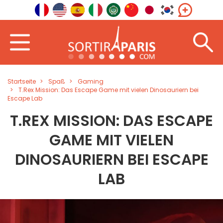
Startseite
Spaß
Gaming
T.Rex Mission: Das Escape Game mit vielen Dinosauriern bei
Escape Lab
T.REX MISSION: DAS ESCAPE
GAME MIT VIELEN
DINOSAURIERN BEI ESCAPE
LAB