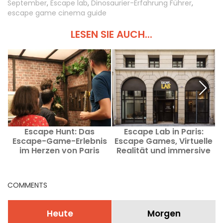
September
,
Escape lab
,
Dinosaurier-Erfahrung Führer
,
escape game cinema guide
LESEN SIE AUCH...
Escape Hunt: Das
Escape Lab in Paris:
Escape-Game-Erlebnis
Escape Games, Virtuelle
im Herzen von Paris
Realität und immersive
Erlebnisse im 2.
Arrondissement
COMMENTS
Heute
Morgen