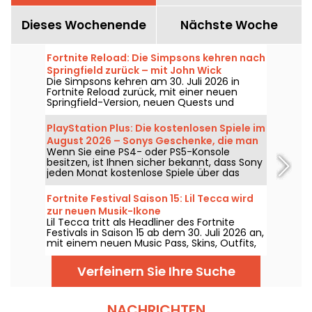
Dieses Wochenende
Nächste Woche
Fortnite Reload: Die Simpsons kehren nach
Springfield zurück – mit John Wick
Die Simpsons kehren am 30. Juli 2026 in
Fortnite Reload zurück, mit einer neuen
Springfield-Version, neuen Quests und
einem Crossover mit John Wick. Das Update
ergänzt mehrere ikonische Orte, bietet
PlayStation Plus: Die kostenlosen Spiele im
einen speziellen Skin für den berüchtigten
August 2026 – Sonys Geschenke, die man
Auftragskiller und führt neue Gameplay-
Wenn Sie eine PS4- oder PS5-Konsole
nicht verpassen sollte
Elemente ein.
besitzen, ist Ihnen sicher bekannt, dass Sony
jeden Monat kostenlose Spiele über das
PlayStation Plus-Abonnement anbietet. Also,
welche Titel gibt es im August 2026 gratis?
Fortnite Festival Saison 15: Lil Tecca wird
Hier ist die Auswahl des Monats.
zur neuen Musik-Ikone
Lil Tecca tritt als Headliner des Fortnite
Festivals in Saison 15 ab dem 30. Juli 2026 an,
mit einem neuen Music Pass, Skins, Outfits,
Accessoires und mehreren spielbaren
Tracks. Diese Zusammenarbeit ermöglicht
Verfeinern Sie Ihre Suche
es unter anderem, Ransom, Dark Thoughts,
Love Me und 500lbs im Musikmodus von Epic
Games wiederzufinden.
NACHRICHTEN