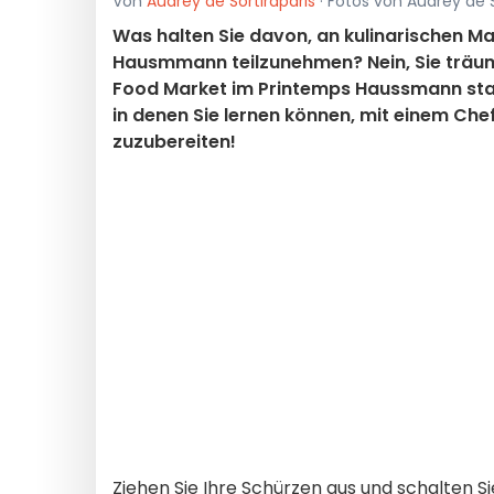
Von
Audrey de Sortiraparis
· Fotos von Audrey de S
Was halten Sie davon, an kulinarischen M
Hausmmann teilzunehmen? Nein, Sie träume
Food Market im Printemps Haussmann sta
in denen Sie lernen können, mit einem Ch
zuzubereiten!
Ziehen Sie Ihre Schürzen aus und schalten 