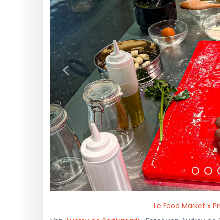
<
Le Food Market x 