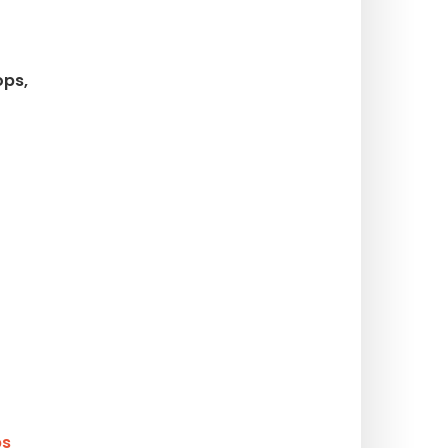
ops,
ps