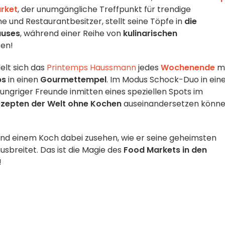
rket
, der unumgängliche Treffpunkt für trendige
und Restaurantbesitzer, stellt seine Töpfe in
die
auses
, während einer Reihe von
kulinarischen
ten!
lt sich das
Printemps Haussmann
jedes
Wochenende
mi
ps
in einen
Gourmettempel
. Im Modus Schock-Duo in ei
ungriger Freunde inmitten eines speziellen Spots im
zepten der Welt ohne Kochen
auseinandersetzen könne
und einem Koch dabei zusehen, wie er seine geheimsten
usbreitet. Das ist die Magie des
Food Markets in den
!