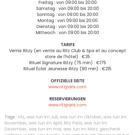
Freitag :
von 09:00 bis 20:00
Samstag :
von 09:00 bis 20:00
Sonntag :
von 09:00 bis 20:00
Montag :
von 09:00 bis 20:00
Dienstag :
von 09:00 bis 20:00
Mittwoch :
von 09:00 bis 20:00
TARIFE
Vernis Ritzy (en vente au Ritz Club & Spa et au concept
store de l'hôtel) : €35
Rituel Signature Ritzy (75 min) : €175
Rituel Éclat Jeunesse Ritzy (90 min) : €215
OFFIZIELLE SEITE
www.ritzparis.com
RESERVIERUNGEN
www.ritzparis.com
Tags :
ritz
,
was tun im Juli
,
was tun im Oktober
,
was tun im
November
,
was tun im April
,
Ritz Paris
,
was tun im
Dezember
,
was tun im mai
,
was tun im März
,
geschenk
wellness guide
,
was tun im Juni
,
was tun im Januar
,
was tun