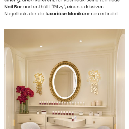
Nail Bar
und enthüllt "Ritzy", einen exklusiven
Nagellack, der die
luxuriöse Maniküre
neu erfindet.