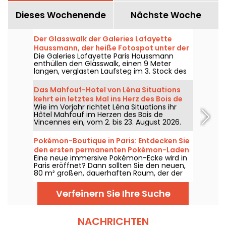
Dieses Wochenende
Nächste Woche
Der Glasswalk der Galeries Lafayette
Haussmann, der heiße Fotospot unter der
Die Galeries Lafayette Paris Haussmann
Kuppel des Kaufhauses
enthüllen den Glasswalk, einen 9 Meter
langen, verglasten Laufsteg im 3. Stock des
Coupole-Geschäfts, der in 16 Metern Höhe
hängt. Perfekt für einen unvergesslichen
Das Mahfouf-Hotel von Léna Situations
Schnappschuss, bietet dieser Ort eine
kehrt ein letztes Mal ins Herz des Bois de
einzigartige Perspektive auf 120 Jahre
Wie im Vorjahr richtet Léna Situations ihr
Vincennes zurück
Geschichte. Ein Muss für alle Liebhaber von
Hôtel Mahfouf im Herzen des Bois de
Architektur und hochwertigen Instagram-
Vincennes ein, vom 2. bis 23. August 2026.
Spots!
Ein chilliger, sommerlicher Spot, zwischen
August-Vlogs, Shopping, veganen Leckereien
Pokémon-Boutique in Paris: Entdecken Sie
und Entspannung – mit einer Prise Nostalgie.
den ersten permanenten Pokémon-Laden
Eine neue immersive Pokémon-Ecke wird in
in Bildern
Paris eröffnet? Dann sollten Sie den neuen,
80 m² großen, dauerhaften Raum, der der
Welt der berühmten Kreaturen gewidmet ist,
in der Boutique Le Coin des Barons in der Rue
Verfeinern Sie Ihre Suche
de Rivoli im ersten Arrondissement
entdecken. Seit dem 28. März 2025 wartet
diese einzigartige Ecke auf Sammler und
Liebhaber.
NACHRICHTEN