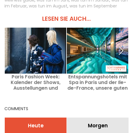
im Februar
,
was tun im August
,
was tun im September
LESEN SIE AUCH...
Paris Fashion Week:
Entspannungshotels mit
Kalender der Shows,
Spa in Paris und der Ile-
Ausstellungen und
de-France, unsere guten
Events… Was ist vom 6.
Adressen
bis 9. Juli 2026 los?
COMMENTS
Heute
Morgen