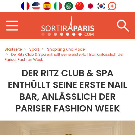
Startseite
Spaß
Shopping und Mode
Der Ritz Club & Spa enthüllt seine erste Nail Bar, anlässlich der
Pariser Fashion Week
DER RITZ CLUB & SPA
ENTHÜLLT SEINE ERSTE NAIL
BAR, ANLÄSSLICH DER
PARISER FASHION WEEK