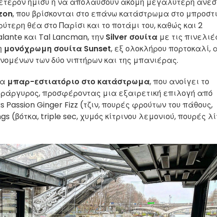
 έτερον ήμισυ ή να απολαύσουν ακόμη μεγαλύτερη άνεσ
izon
, που βρίσκονται στο επάνω κατάστρωμα στο μπροστ
τερη θέα στο Παρίσι και το ποτάμι του, καθώς και 2
lante και Tal Lancman, την
Silver σουίτα
με τις πινελιέ
η
μονόχρωμη σουίτα
Sunset
, εξ ολοκλήρου πορτοκαλί, 
νομένων των δύο νιπτήρων και της μπανιέρας.
να
μπαρ-εστιατόριο στο κατάστρωμα
, που ανοίγει το
υδράργυρος, προσφέροντας μια εξαιρετική επιλογή από
ks Passion Ginger Fizz (τζιν, πουρές φρούτων του πάθους,
ngs (βότκα, triple sec, χυμός κίτρινου λεμονιού, πουρές λί