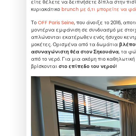
είτε θέλετε να δειπνήσετε δίπλα στην πισ
κυριακάτικο
brunch με ό,τι μπορείτε να φ
Το
OFF Paris Seine
, που άνοιξε το 2016, απ
μοντέρνα εμφάνιση σε συνδυασμό με στοιχε
απλώνονται εκατέρωθεν ενός ήσυχου κεντρ
μοκέτες. Ορισμένα από τα δωμάτια
βλέπου
ασυναγώνιστη θέα στον Σηκουάνα
, τα φ
από το νερό. Για μια ακόμη πιο καθηλωτική
βρίσκονται
στο επίπεδο του νερού
!