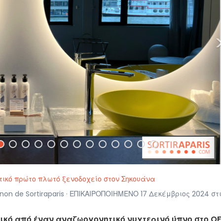
ηκτικό πρώτο πλωτό ξενοδοχείο στον Σηκουάνα
n de Sortiraparis · ΕΠΙΚΑΙΡΟΠΟΙΗΜΕΝΟ 17 Δεκέμβριος 2024 στ
τικό από έναν αναζωογονητικό νυχτερινό ύπνο στο O