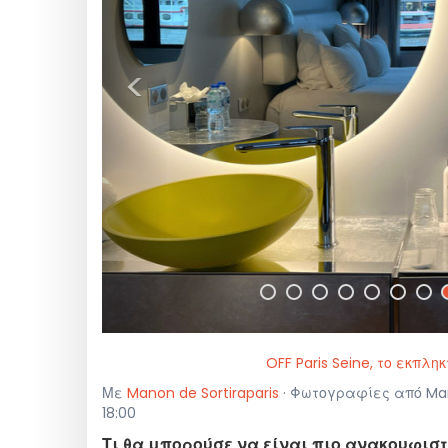
<
OFF Paris Seine, το εκπλ
Με
Manon de Sortiraparis
· Φωτογραφίες από Mano
18:00
Τι θα μπορούσε να είναι πιο ανακουφισ