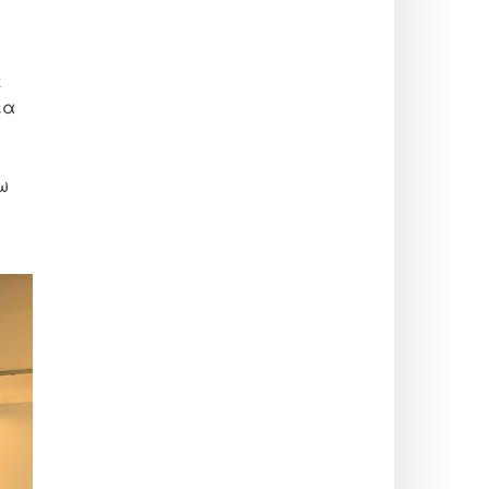
ε
ία
ω