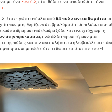
ίνα με ένα
κοκτέιλ
, είτε θέλετε να απολαύσετε ένα
άτε
.
οτελείται πρώτα απ' όλα από
54 πολύ άνετα δωμάτια
μ
ία που μας θυμίζουν ότι βρισκόμαστε σε πλοίο, τα οπο
ικού διαδρόμου από σκούρο ξύλο και ανοιχτόχρωμες
ν στην προκυμαία,
ενώ άλλα προσφέρουν μια
ώτα της πόλης και την ανατολή και το ηλιοβασίλεμα πάν
 εμπειρία, σημειώστε ότι τα δωμάτια στο επίπεδο -1