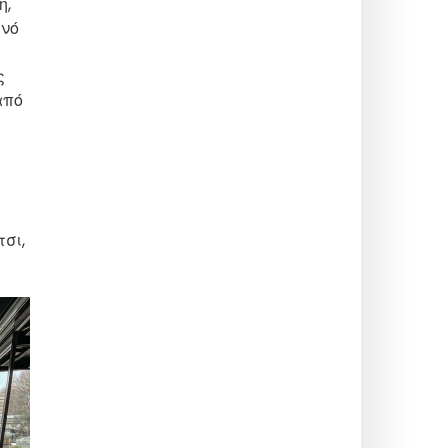
η,
ινό
ς
από
τσι,