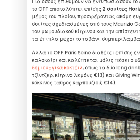
Για όσους επιθυμούν να εντυπωσιάσουν το
το OFF αποκαλύπτει επίσης
2 σουίτες Hor
μέρος του πλοίου, προσφέροντας ακόμη ευρύ
σουίτες σχεδιασμένες από τους Maurizio Ga
του μωρουδιακού κίτρινου και την απίστευτ
τα έπιπλα μέχρι το ταβάνι, συμπεριλαμβα
Αλλά το OFF Paris Seine διαθέτει επίσης έ
καλοκαίρι και καλύπτεται μόλις πέσει ο 
δημιουργικά κοκτέιλ
, όπως τα δύο long drin
τζίντζερ, κίτρινο λεμόνι; €13) και Giving Wi
κόκκινος ταύρος καρπουζιού; €14).