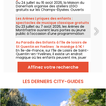
Du 24 juillet au 16 août 2026, la Maison du
Danemark organise des ateliers LEGO
gratuits sur les Champs-Élysées. Ouverts
aux enfants, aux familles et aux passionnés
de construction, ces rendez-vous
Les Arènes Lyriques des enfants :
permettent de découvrir l'univers de la
spectacles de musique classique gratuits
célèbre marque danoise à travers des
Du 23 juillet au 7 août 2026, les Arènes de
pour les petits
espaces de création en libre accès.
Montmartre ouvrent leurs portes au jeune
public à l'occasion d'une programmation
spéciale. Bienvenue aux Arènes Lyriques des
enfants, un festival pour faire découvrir la
Au Paradis des Enfants à l'île de loisirs de
musique classique aux plus jeunes,
St Quentin en Yvelines : le manège à 1€ !
entièrement gratuit.
En Île-de-France, sur l’Île de Loisirs de Saint-
Quentin-en-Yvelines, il existe un endroit
magique où les enfants peuvent rire, jouer
et profiter de manèges adaptés à leur âge :
Au Paradis des Enfants. C’est le parc le
Affinez votre recherche
moins cher d’Île-de-France, avec un tarif
exceptionnel de 1 € le manège.
LES DERNIERS CITY-GUIDES