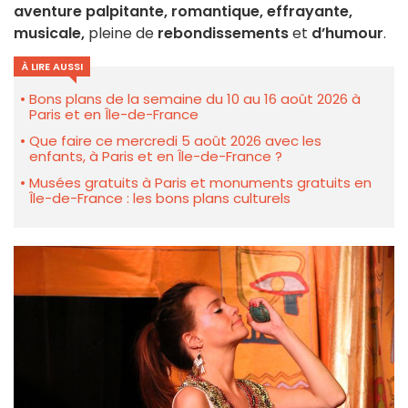
aventure palpitante, romantique, effrayante,
musicale,
pleine de
rebondissements
et
d’humour
.
À LIRE AUSSI
Bons plans de la semaine du 10 au 16 août 2026 à
Paris et en Île-de-France
Que faire ce mercredi 5 août 2026 avec les
enfants, à Paris et en Île-de-France ?
Musées gratuits à Paris et monuments gratuits en
Île-de-France : les bons plans culturels