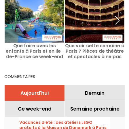
Que faire avec les
Que voir cette semaine à
L
enfants à Paris et en Ile-
Paris ? Pièces de théâtre
q
de-France ce week-end
et spectacles à ne pas
des 8 au 9 août 2026 ?
manquer
COMMENTAIRES
Aujourd'hui
Demain
Ce week-end
Semaine prochaine
Vacances d'été : des ateliers LEGO
gratuits à la Maison du Danemark à Paris