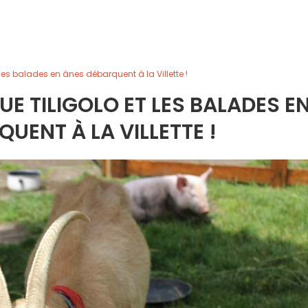
es balades en ânes débarquent à la Villette !
E TILIGOLO ET LES BALADES E
UENT À LA VILLETTE !