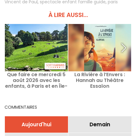
Vincent de Paul
,
spectacle enfant famille guide
,
paris
À LIRE AUSSI...
Que faire ce mercredi 5
La Rivière à l’Envers :
août 2026 avec les
Hannah au Théâtre
enfants, à Paris et en Île-
Essaïon
de-France ?
COMMENTAIRES
Aujourd'hui
Demain