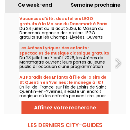
Ce week-end
Semaine prochaine
Vacances d'été : des ateliers LEGO
gratuits à la Maison du Danemark à Paris
Du 24 juillet au 16 août 2026, la Maison du
Danemark organise des ateliers LEGO
gratuits sur les Champs-Élysées. Ouverts
aux enfants, aux familles et aux passionnés
de construction, ces rendez-vous
Les Arènes Lyriques des enfants :
permettent de découvrir l'univers de la
spectacles de musique classique gratuits
célèbre marque danoise à travers des
Du 23 juillet au 7 août 2026, les Arènes de
pour les petits
espaces de création en libre accès.
Montmartre ouvrent leurs portes au jeune
public à l'occasion d'une programmation
spéciale. Bienvenue aux Arènes Lyriques des
enfants, un festival pour faire découvrir la
Au Paradis des Enfants à l'île de loisirs de
musique classique aux plus jeunes,
St Quentin en Yvelines : le manège à 1€ !
entièrement gratuit.
En Île-de-France, sur l’Île de Loisirs de Saint-
Quentin-en-Yvelines, il existe un endroit
magique où les enfants peuvent rire, jouer
et profiter de manèges adaptés à leur âge :
Au Paradis des Enfants. C’est le parc le
Affinez votre recherche
moins cher d’Île-de-France, avec un tarif
exceptionnel de 1 € le manège.
LES DERNIERS CITY-GUIDES