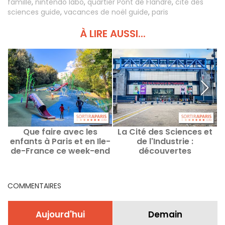
famille
,
nintendo labo
,
quartier Pont de Flandre
,
cité des
sciences guide
,
vacances de noël guide
,
paris
À LIRE AUSSI...
Que faire avec les
La Cité des Sciences et
enfants à Paris et en Ile-
de l'Industrie :
de-France ce week-end
découvertes
e
des 8 au 9 août 2026 ?
scientifiques et ludiques
pour toute la famille
COMMENTAIRES
Aujourd'hui
Demain