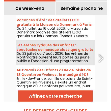
Ce week-end
Semaine prochaine
Vacances d'été : des ateliers LEGO
gratuits à la Maison du Danemark à Paris
Du 24 juillet au 16 août 2026, la Maison du
Danemark organise des ateliers LEGO
gratuits sur les Champs-Élysées. Ouverts
aux enfants, aux familles et aux passionnés
de construction, ces rendez-vous
Les Arènes Lyriques des enfants :
permettent de découvrir l'univers de la
spectacles de musique classique gratuits
célèbre marque danoise à travers des
Du 23 juillet au 7 août 2026, les Arènes de
pour les petits
espaces de création en libre accès.
Montmartre ouvrent leurs portes au jeune
public à l'occasion d'une programmation
spéciale. Bienvenue aux Arènes Lyriques des
enfants, un festival pour faire découvrir la
Au Paradis des Enfants à l'île de loisirs de
musique classique aux plus jeunes,
St Quentin en Yvelines : le manège à 1€ !
entièrement gratuit.
En Île-de-France, sur l’Île de Loisirs de Saint-
Quentin-en-Yvelines, il existe un endroit
magique où les enfants peuvent rire, jouer
et profiter de manèges adaptés à leur âge :
Au Paradis des Enfants. C’est le parc le
Affinez votre recherche
moins cher d’Île-de-France, avec un tarif
exceptionnel de 1 € le manège.
LES DERNIERS CITY-GUIDES