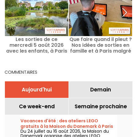
Les sorties de ce
Que faire quand il pleut ?
mercredi 5 août 2026
Nos idées de sorties en
avec les enfants, à Paris
famille et à Paris malgré
et en Île-de-France
le mauvais temps
COMMENTAIRES
Aujourd'hui
Demain
Ce week-end
Semaine prochaine
Vacances d'été : des ateliers LEGO
gratuits à la Maison du Danemark à Paris
Du 24 juillet au 16 août 2026, la Maison du
Danemark organise des ateliers LEGO