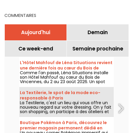
septembre 2026
saison 2026
COMMENTAIRES
Aujourd'hui
Demain
Ce week-end
Semaine prochaine
L'Hôtel Mahfouf de Léna Situations revient
une dernière fois au cœur du Bois de
Comme l'an passé, Léna Situations installe
Vincennes
son Hôtel Mahfouf au cœur du Bois de
Vincennes, du 2 au 23 août 2026. Un spot
chill et estival, entre vlogs d'août, shopping,
gourmandises végé et détente, avec un
La Textilerie, le spot de la mode eco-
goût de nostalgie.
responsable à Paris
La Textilerie, c'est un lieu qui vous offre un
nouveau regard sur votre dressing. On y fait
son shopping, on participe à des ateliers et
on redécouvre la mode d'un point de vue
eco-responsable.
Boutique Pokémon à Paris, découvrez le
premier magasin permanent dédié en
Un nouveau corner Pokémon immersif qui