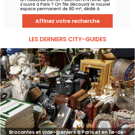
images
s'ouvre à Paris ? On file découvrir le nouvel
espace permanent de 80 m², dédié à
l’univers des célèbres créatures, au sein de
la boutique Le Coin des Barons, située rue de
Affinez votre recherche
Rivoli dans le 1er arrondissement. Depuis ce
28 mars 2025, ce corner unique attend les
collectionneurs et passionnés.
LES DERNIERS CITY-GUIDES
Brocantes et vide-greniers à Paris et en Île-de-