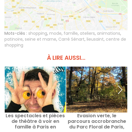
Mots-clés :
shopping
,
mode
,
famille
,
ateliers
,
animations
,
patinoire
,
seine et marne
,
Carré Sénart
,
lieusaint
,
centre de
shopping
À LIRE AUSSI...
Les spectacles et pièces
Evasion verte, le
de théâtre à voir en
parcours accrobranche
m
famille à Paris en
du Parc Floral de Paris,
d