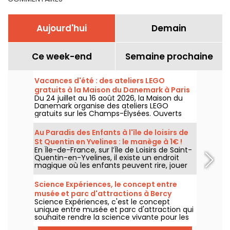
Aujourd'hui
Demain
Ce week-end
Semaine prochaine
Vacances d'été : des ateliers LEGO
gratuits à la Maison du Danemark à Paris
Du 24 juillet au 16 août 2026, la Maison du
Danemark organise des ateliers LEGO
gratuits sur les Champs-Élysées. Ouverts
aux enfants, aux familles et aux passionnés
de construction, ces rendez-vous
Au Paradis des Enfants à l'île de loisirs de
permettent de découvrir l'univers de la
St Quentin en Yvelines : le manège à 1€ !
célèbre marque danoise à travers des
En Île-de-France, sur l’Île de Loisirs de Saint-
espaces de création en libre accès.
Quentin-en-Yvelines, il existe un endroit
magique où les enfants peuvent rire, jouer
et profiter de manèges adaptés à leur âge :
Au Paradis des Enfants. C’est le parc le
Science Expériences, le concept entre
moins cher d’Île-de-France, avec un tarif
musée et parc d'attractions à Bercy
exceptionnel de 1 € le manège.
Science Expériences, c'est le concept
Village
unique entre musée et parc d'attraction qui
souhaite rendre la science vivante pour les
enfants. Expériences scientifiques, réalité