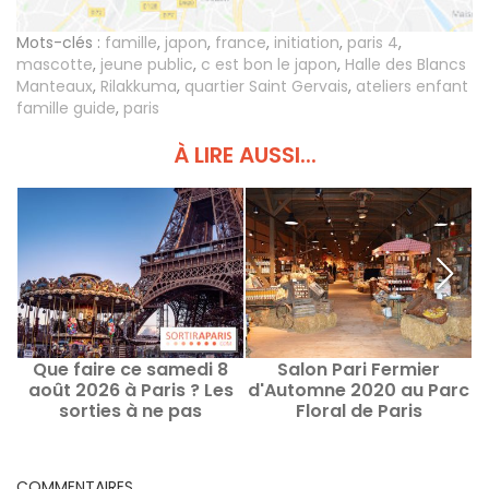
Mots-clés :
famille
,
japon
,
france
,
initiation
,
paris 4
,
mascotte
,
jeune public
,
c est bon le japon
,
Halle des Blancs
Manteaux
,
Rilakkuma
,
quartier Saint Gervais
,
ateliers enfant
famille guide
,
paris
À LIRE AUSSI...
Que faire ce samedi 8
Salon Pari Fermier
août 2026 à Paris ? Les
d'Automne 2020 au Parc
sorties à ne pas
Floral de Paris
manquer
COMMENTAIRES