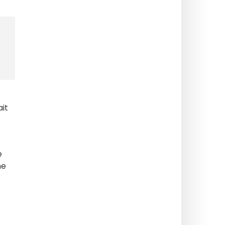
it
e
me