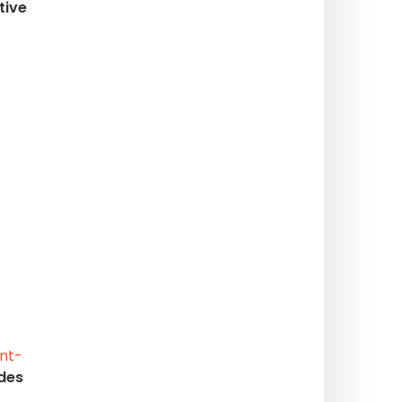
tive
nt-
 des