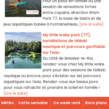
Pour un plouf en famille ou une
session de sensations fortes
entre copains, direction Wam
Park 77, la base de loisirs et de
jeux aquatiques basée à Fontainebleau.
[Lire la suite]
My little wake park (77),
installations de téléski
nautique et parcours gonflable
sur l'eau
Du côté de Boissise-le-Roi,
rendez-vous chez My little wake
park pour des sessions de téléski
nautique ou encore, pour s'éclater sur les parcours
aquatiques sur l'eau. Rendez-vous aux beaux jours
pour vous rafraichir et prendre le soleil en famille !
[Lire la suite]
Météo
Cette semaine
Ce week-end
Bons plans
Sainte Assise Aventure, le site