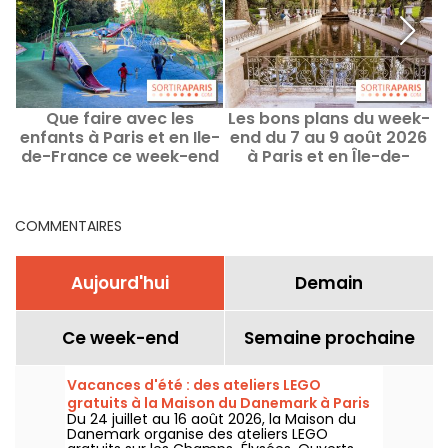
Que faire avec les
Les bons plans du week-
enfants à Paris et en Ile-
end du 7 au 9 août 2026
de-France ce week-end
à Paris et en Île-de-
2
des 8 au 9 août 2026 ?
France
COMMENTAIRES
Aujourd'hui
Demain
Ce week-end
Semaine prochaine
Vacances d'été : des ateliers LEGO
gratuits à la Maison du Danemark à Paris
Du 24 juillet au 16 août 2026, la Maison du
Danemark organise des ateliers LEGO