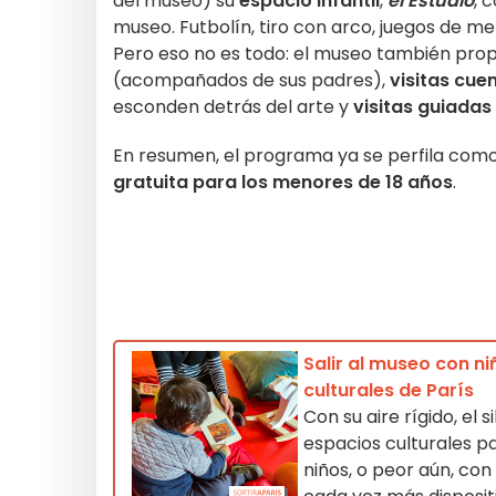
del museo) su
espacio infantil
,
el Estudio
, 
museo. Futbolín, tiro con arco, juegos de me
Pero eso no es todo: el museo también pr
(acompañados de sus padres),
visitas cue
esconden detrás del arte y
visitas guiadas
En resumen, el programa ya se perfila como
gratuita para los menores de 18 años
.
Salir al museo con ni
culturales de París
Con su aire rígido, el 
espacios culturales par
niños, o peor aún, co