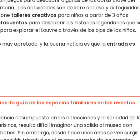
con juegos para descubrir algunas de las obras clave del
moria... Las actividades son de libre acceso y autoguiadas
opone
talleres creativos
para niños a partir de 3 años
ntacuentos
para descubrir las historias legendarias que s
para explorar el Louvre a través de los ojos de los niños.
 muy apretado, y la buena noticia es que la
entrada es
ños: la guía de los espacios familiares en los recintos
silencio casi impuesto en las colecciones y la seriedad de l
isinos, resulta difícil imaginar una salida al museo con
n bebés. Sin embargo, desde hace unos años se ven surgir