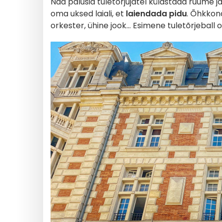
Nad palusid tuletõrjujatel külastada ruume j
oma uksed laiali, et
laiendada pidu
. Õhkkon
orkester, ühine jook... Esimene tuletõrjeball o