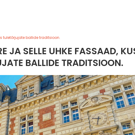
tuletõrjujate ballide traditsioon.
 JA SELLE UHKE FASSAAD, KU
JATE BALLIDE TRADITSIOON.