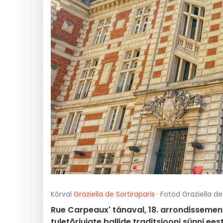
Kõrval
Graziella de Sortiraparis
· Fotod Graziella de
Rue Carpeaux' tänaval, 18. arrondissemen
tuletõrjujate ballide traditsiooni sünni ee