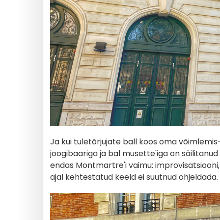
Ja kui tuletõrjujate ball koos oma võimlemi
joogibaariga ja bal musette'iga on säilitan
endas Montmartre'i vaimu: improvisatsiooni, 
ajal kehtestatud keeld ei suutnud ohjeldada.