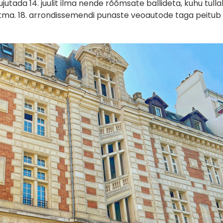
utada 14. juulit ilma nende rõõmsate ballideta, kuhu tull
pistma. 18. arrondissemendi punaste veoautode taga peitub