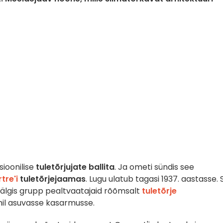
sioonilise
tuletõrjujate ballita
. Ja ometi sündis see
re'i
tuletõrjejaamas
. Lugu ulatub tagasi 1937. aastasse. 
, jälgis grupp pealtvaatajaid rõõmsalt
tuletõrje
mil asuvasse kasarmusse.