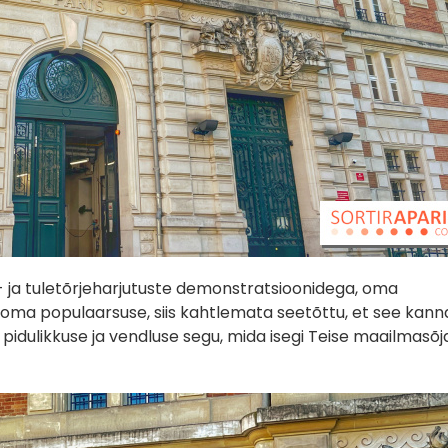
s- ja tuletõrjeharjutuste demonstratsioonidega, oma
ud oma populaarsuse, siis kahtlemata seetõttu, et see kan
pidulikkuse ja vendluse segu, mida isegi Teise maailmasõj