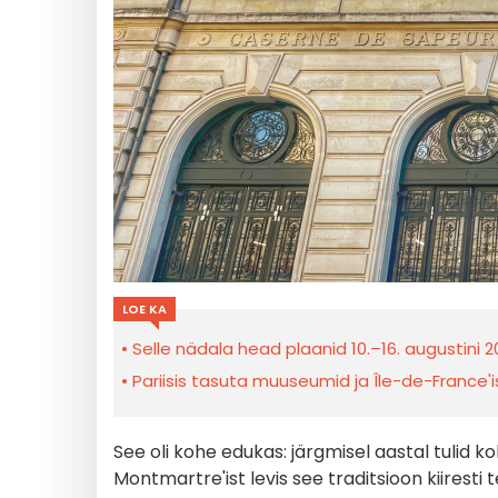
LOE KA
Selle nädala head plaanid 10.–16. augustini 20
Pariisis tasuta muuseumid ja Île-de-France'
See oli kohe edukas: järgmisel aastal tulid koh
Montmartre'ist levis see traditsioon kiiresti