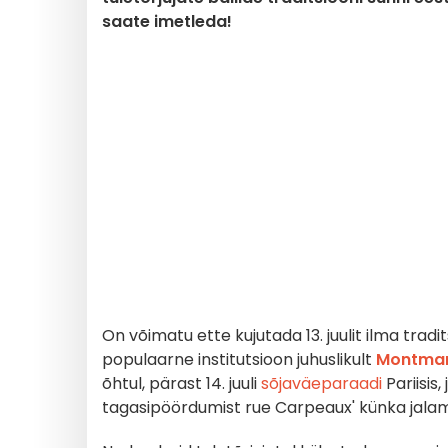
saate imetleda!
On võimatu ette kujutada 13. juulit ilma tradit
populaarne institutsioon juhuslikult
Montmart
õhtul, pärast 14. juuli
sõjaväeparaadi
Pariisis
tagasipöördumist rue Carpeaux' künka jala