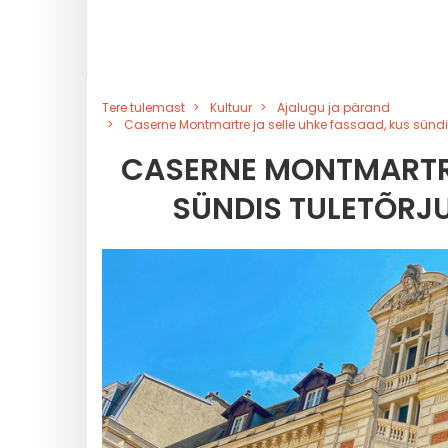
Tere tulemast
Kultuur
Ajalugu ja pärand
Caserne Montmartre ja selle uhke fassaad, kus sündis 
CASERNE MONTMARTRE
SÜNDIS TULETÕRJU