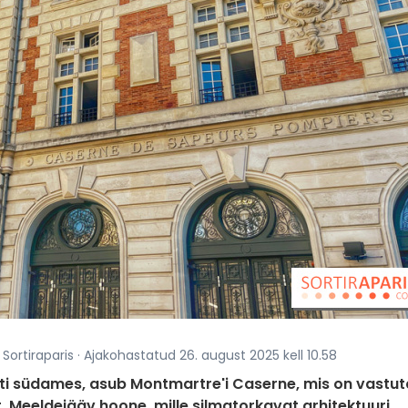
 Sortiraparis · Ajakohastatud 26. august 2025 kell 10.58
ti südames, asub Montmartre'i Caserne, mis on vastu
st. Meeldejääv hoone, mille silmatorkavat arhitektuuri