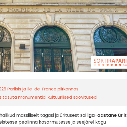
26 Pariisis ja Île-de-France piirkonnas
is tasuta monumentid: kultuurilised soovitused
alikud massiliselt tagasi ja üritusest sai
iga-aastane ür
it
 teistesse pealinna kasarmutesse ja seejärel kogu