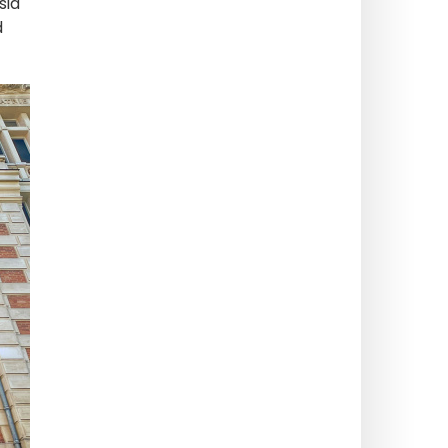
sid
d