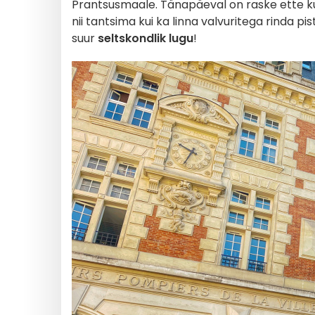
Prantsusmaale. Tänapäeval on raske ette kuj
nii tantsima kui ka linna valvuritega rinda 
suur
seltskondlik lugu
!