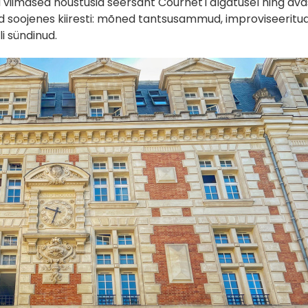
a viimased nõustusid seersant Cournet'i algatusel ning ava
d soojenes kiiresti: mõned tantsusammud, improviseeritu
li sündinud.