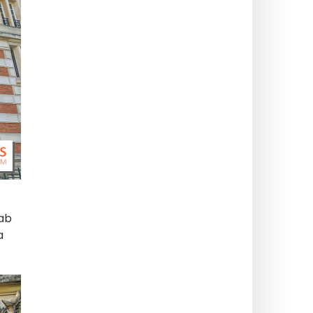
nab
a