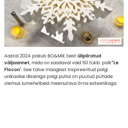
Aastal 2024 pakub BO&MIE teist
ülipiiratud
väljaannet
, mida on saadaval vaid 50 tükki: palk
"Le
Flocon
". See talve maagiast inspireeritud palgi
unikaalse disainiga palgi puhul on püütud pühade
olemus lumehelbeid meenutava õrna esteetikaga.