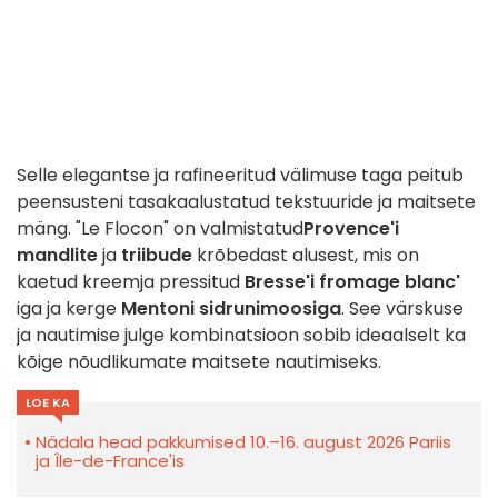
Selle elegantse ja rafineeritud välimuse taga peitub
peensusteni tasakaalustatud tekstuuride ja maitsete
mäng. "Le Flocon" on valmistatud
Provence'i
mandlite
ja
triibude
krõbedast alusest, mis on
kaetud kreemja pressitud
Bresse'i fromage blanc'
iga ja kerge
Mentoni sidrunimoosiga
. See värskuse
ja nautimise julge kombinatsioon sobib ideaalselt ka
kõige nõudlikumate maitsete nautimiseks.
LOE KA
Nädala head pakkumised 10.–16. august 2026 Pariis
ja Île-de-France'is