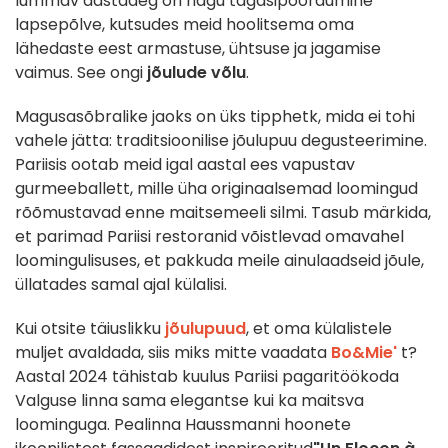
lummav aastaaeg on nagu tagasipöördumine
lapsepõlve, kutsudes meid hoolitsema oma
lähedaste eest armastuse, ühtsuse ja jagamise
vaimus. See ongi
jõulude võlu
.
Magusasõbralike jaoks on üks tipphetk, mida ei tohi
vahele jätta: traditsioonilise jõulupuu degusteerimine.
Pariisis ootab meid igal aastal ees vapustav
gurmeeballett, mille üha originaalsemad loomingud
rõõmustavad enne maitsemeeli silmi. Tasub märkida,
et parimad Pariisi restoranid võistlevad omavahel
loomingulisuses, et pakkuda meile ainulaadseid jõule,
üllatades samal ajal külalisi.
Kui otsite täiuslikku
jõulupuud
, et oma külalistele
muljet avaldada, siis miks mitte vaadata
Bo&Mie'
t?
Aastal 2024 tähistab kuulus Pariisi pagaritöökoda
Valguse linna sama elegantse kui ka maitsva
loominguga. Pealinna Haussmanni hoonete