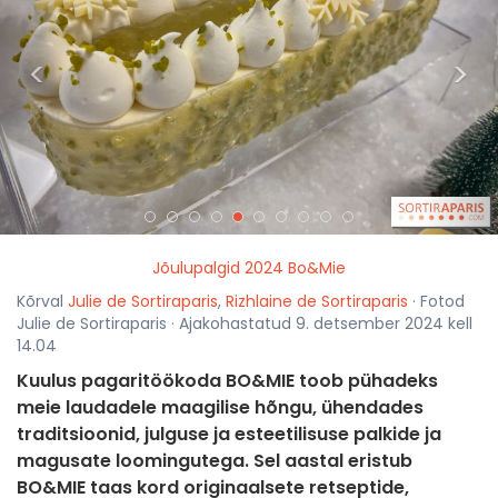
<
>
Jõulupalgid 2024 Bo&Mie
Kõrval
Julie de Sortiraparis
,
Rizhlaine de Sortiraparis
· Fotod
Julie de Sortiraparis · Ajakohastatud 9. detsember 2024 kell
14.04
Kuulus pagaritöökoda BO&MIE toob pühadeks
meie laudadele maagilise hõngu, ühendades
traditsioonid, julguse ja esteetilisuse palkide ja
magusate loomingutega. Sel aastal eristub
BO&MIE taas kord originaalsete retseptide,