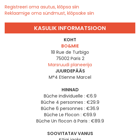
Registreeri oma asutus, klõpsa siin
Reklaamige oma sündmust, klõpsake siin
KASULIK INFORMATSIOON
KOHT
BO&MIE
18 Rue de Turbigo
75002
Paris 2
Marsruudi planeerija
JUURDEPÄÄS
M°4 Etienne Marcel
HINNAD
Bûche individuelle : €6.9
Bûche 4 personnes : €29.9
Bûche 6 personnes : €36.9
Bûche Le Flocon : €69.9
Bûche Un flocon à Paris : €89.9
SOOVITATAV VANUS
Kõigi jaoks