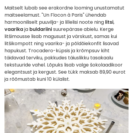
Maitselt lubab see erakordne looming unustamatut
maitseelamust. "Un Flocon à Paris" ühendab
harmooniliselt puuvilja- ja lillelisi noote ning
litsi
,
vaarika
ja
buldariini
suurepärase abielu. Kerge
litšimousse lisab magusust ja värskust, samas kui
litšikompott ning vaarika- ja põldõiekonfit lisavad
hapukust. Trocadero-küpsis ja krõmpsuv kiht
täidavad terviku, pakkudes täiuslikku tasakaalu
tekstuuride vahel. Lõpuks lisab valge šokolaadikoor
elegantsust ja kergust. See tükk maksab 89,90 eurot
ja rõõmustab kuni 10 külalist.