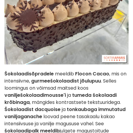
Šokolaadisõpradele
meeldib
Flocon Cacao
, mis on
intensiivne,
gurmeešokolaadist jõulupuu
. Selles
loomingus on võimsad maitsed koos
vanilješokolaadimousse'i
ja
tumeda šokolaadi
krõbinaga
, mängides kontrastsete tekstuuridega.
Šokolaadist dacquoise
ja
tonkaubaga immutatud
vaniljaganache
loovad peene tasakaalu kakao
intensiivsuse ja vanilje magususe vahel. See
šokolaadipalk meeldib
julgete magustoitude