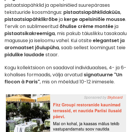
pistaatsiapähklid ja apelsiniõied suurepärases
tekstuuride koosmängus:
pistaatsiapähklidaküüs
,
pistaatsiapähklikrõbe
ja
kerge apelsiniõie mousse
.
Tervik on sublimeeritud
õhulise crème montée
ja
pistaatsikakreemiga
, mis pakub täiuslikku tasakaalu
magususe ja iseloomu vahel. Kui otsite
elegantset ja
aromaatset jõulupüha
, saab sellest loomingust teie
pidulike laudade
staar.
Kogu kollektsioon on saadaval individuaalses, 4- ja 6-
kohalises formaadis, välja arvatud
signatuurne "Un
flocon à Paris"
, mis on mõeldud 10-12 inimesele.