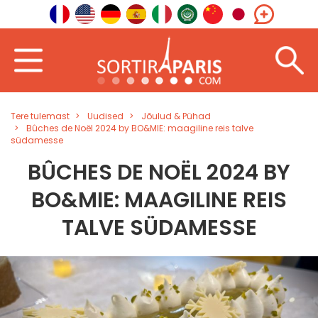
Tere tulemast
Uudised
Jõulud & Pühad
Bûches de Noël 2024 by BO&MIE: maagiline reis talve
südamesse
BÛCHES DE NOËL 2024 BY
BO&MIE: MAAGILINE REIS
TALVE SÜDAMESSE