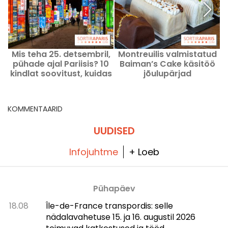
Mis teha 25. detsembril,
Montreuilis valmistatud
pühade ajal Pariisis? 10
Baiman’s Cake käsitöö
kindlat soovitust, kuidas
jõulupärjad
jõulupüha väärikalt
tähistada
KOMMENTAARID
UUDISED
Infojuhtme
+ Loeb
Pühapäev
18.08
Île-de-France transpordis: selle
nädalavahetuse 15. ja 16. augustil 2026