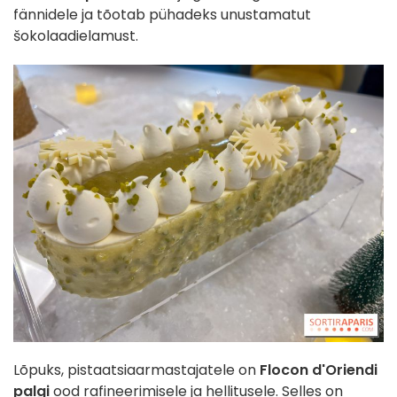
fännidele ja tõotab pühadeks unustamatut
šokolaadielamust.
Lõpuks, pistaatsiaarmastajatele on
Flocon d'Oriendi
palgi
ood rafineerimisele ja hellitusele. Selles on