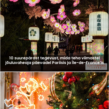
10 suurepärast tegevust, mida teha viimastel
jõuluvaheaja päevadel Pariisis ja Île-de-France'is