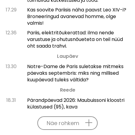
toimuvad katkestused ja tööd.
17.29
Kas soovite Pariisis näha paavst Leo XIV-i?
Broneeringud avanevad homme, olge
valmis!
12.36
Pariis, elektritõukerattad: ilma nende
varustuse ja ohutusnõueteta on teil nüüd
oht saada trahvi.
Laupäev
13.30
Notre-Dame de Paris suletakse mitmeks
päevaks septembris: miks ning millised
kuupäevad tuleks vältida?
Reede
18.31
Pärandpäevad 2026: Maubuissoni kloostri
külastused (95), kava
Näe rohkem