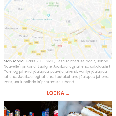
Märksõnad :
Pariis 2
,
BO&MIE
,
Testi toimetuse poolt
,
Bonne
Nouvelle'i piirkond
,
Esialgne Juulikuu logi juhend
,
šokolaadist
Yule log juhend
,
jõulupuu puuvilja juhend
,
vanilje jõulupuu
juhend
,
Juulikuu logi juhend
,
taskukohane jõulupuu juhend
,
Paris
,
Jõulupalkide küpsetamise juhend
LOE KA ...