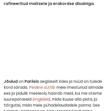
rafineeritud maitsete ja erakordse disainiga.
Jõulud
on
Pariisis
aeglaselt käes ja nüüd on tulede
kord särada.
Pealinn süttib
meie imestunud silmade
ees ja pidulik meeleolu haarab meid, kui me otsime
suurepäraseid
kingiideid
, mida kuuse alla pista, ja
hõrgutisi, mida meie pühadelaudadele panna. See