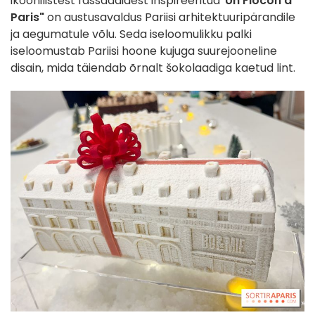
ikoonilistest fassaadidest inspireeritud
"Un Flocon à
Paris"
on austusavaldus Pariisi arhitektuuripärandile
ja aegumatule võlu. Seda iseloomulikku palki
iseloomustab Pariisi hoone kujuga suurejooneline
disain, mida täiendab õrnalt šokolaadiga kaetud lint.