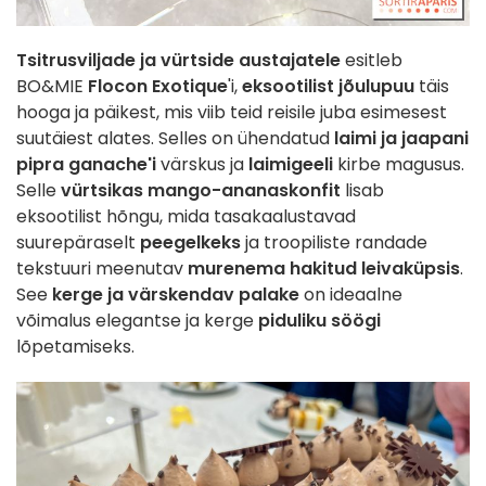
Tsitrusviljade ja vürtside austajatele
esitleb
BO&MIE
Flocon Exotique
'i,
eksootilist jõulupuu
täis
hooga ja päikest, mis viib teid reisile juba esimesest
suutäiest alates. Selles on ühendatud
laimi ja jaapani
pipra ganache'i
värskus ja
laimigeeli
kirbe magusus.
Selle
vürtsikas mango-ananaskonfit
lisab
eksootilist hõngu, mida tasakaalustavad
suurepäraselt
peegelkeks
ja troopiliste randade
tekstuuri meenutav
murenema hakitud leivaküpsis
.
See
kerge ja värskendav palake
on ideaalne
võimalus elegantse ja kerge
piduliku söögi
lõpetamiseks.