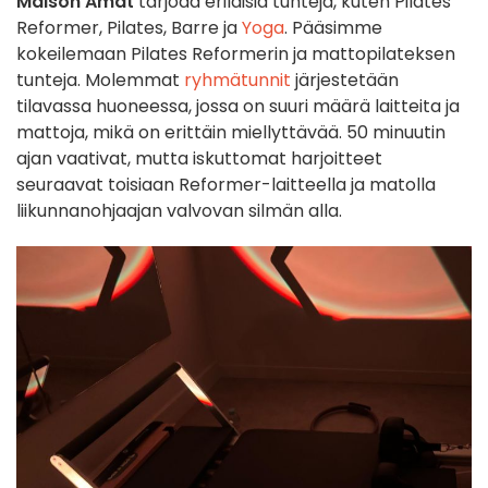
Maison Amat
tarjoaa erilaisia tunteja, kuten Pilates
Reformer, Pilates, Barre ja
Yoga
. Pääsimme
kokeilemaan Pilates Reformerin ja mattopilateksen
tunteja. Molemmat
ryhmätunnit
järjestetään
tilavassa huoneessa, jossa on suuri määrä laitteita ja
mattoja, mikä on erittäin miellyttävää. 50 minuutin
ajan vaativat, mutta iskuttomat harjoitteet
seuraavat toisiaan Reformer-laitteella ja matolla
liikunnanohjaajan valvovan silmän alla.