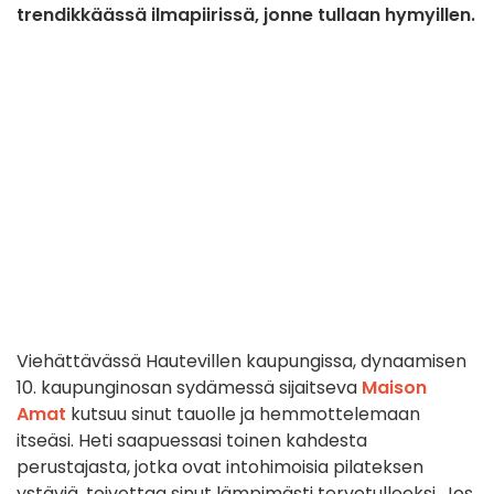
trendikkäässä ilmapiirissä, jonne tullaan hymyillen.
Viehättävässä Hautevillen kaupungissa, dynaamisen
10. kaupunginosan sydämessä sijaitseva
Maison
Amat
kutsuu sinut tauolle ja hemmottelemaan
itseäsi. Heti saapuessasi toinen kahdesta
perustajasta, jotka ovat intohimoisia pilateksen
ystäviä, toivottaa sinut lämpimästi tervetulleeksi. Jos