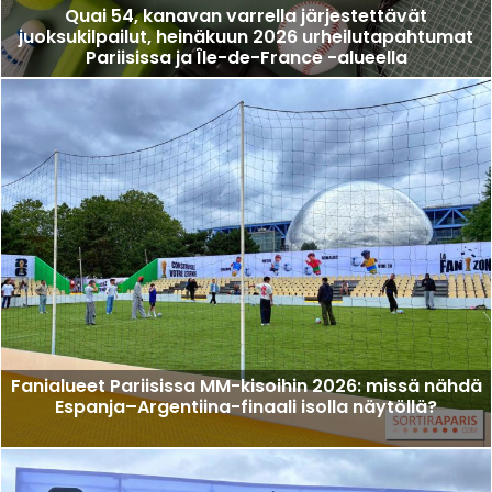
Quai 54, kanavan varrella järjestettävät
juoksukilpailut, heinäkuun 2026 urheilutapahtumat
Pariisissa ja Île-de-France -alueella
Fanialueet Pariisissa MM-kisoihin 2026: missä nähdä
Espanja–Argentiina-finaali isolla näytöllä?