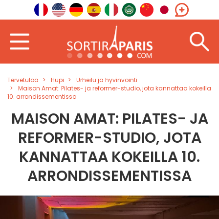
Tervetuloa
Hupi
Urheilu ja hyvinvointi
Maison Amat: Pilates- ja reformer-studio, jota kannattaa kokeilla
10. arrondissementissa
MAISON AMAT: PILATES- JA
REFORMER-STUDIO, JOTA
KANNATTAA KOKEILLA 10.
ARRONDISSEMENTISSA