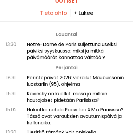
UUTISET
Tietojohto
+ Lukee
Lauantai
13:30
Notre-Dame de Paris suljettuna useiksi
päiviksi syyskuussa: miksi ja mitkä
päivämäärät kannattaa välttää ?
Perjantai
18:31
Perintöpäivät 2026: vierailut Maubuissonin
luostariin (95), ohjelma
15:31
Kavinsky on kuollut: missä ja milloin
hautajaiset pidetään Pariisissa?
15:02
Haluatko nähdä Paavi Leo XIV:n Pariisissa?
Tässä ovat varauksien avautumispäivä ja
kellonaika.
13:20
Tiesitkö tämän? Voit opiskella