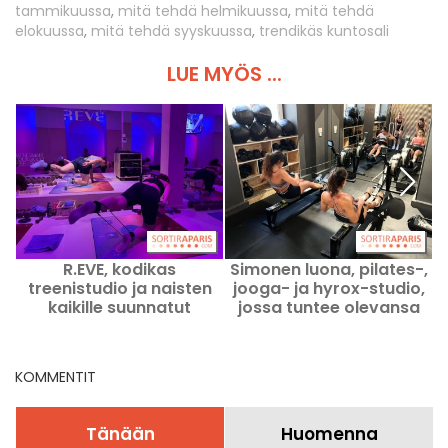
tammikuussa
,
mitä tehdä helmikuussa
,
mitä tehdä
elokuussa
,
mitä tehdä syyskuussa
,
trendikäs kuntosali
LUE MYÖS ...
R.EVE, kodikas
Simonen luona, pilates-,
treenistudio ja naisten
jooga- ja hyrox-studio,
kaikille suunnatut
jossa tuntee olevansa
nimikkokurssit
kuin kotona
KOMMENTIT
Tänään
Huomenna