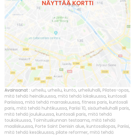
NÄYTTÄÄ KORTTI
Avainsanat :
urheilu
,
urheilu
,
kunto
,
urheiluhalli
,
Pilates-opas
,
mitä tehdä heinäkuussa
,
mitä tehdä lokakuussa
,
kuntosali
Pariisissa
,
mitä tehdä marraskuussa
,
fitness paris
,
kuntosali
paris
,
mitä tehdä huhtikuussa
,
Pariisi 10
,
sisäurheiluhalli paris
,
mitä tehdä joulukuussa
,
kuntosali paris
,
mitä tehdä
toukokuussa
,
Toimituskunnan testaama
,
mitä tehdä
maaliskuussa
,
Porte Saint Denisin alue
,
kuntosaliopas
,
Pariisi
,
mitä tehdä kesäkuussa
,
pilate reformer
,
mitä tehdä