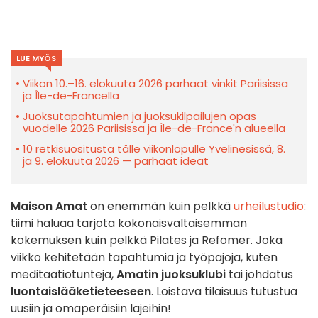
LUE MYÖS
Viikon 10.–16. elokuuta 2026 parhaat vinkit Pariisissa
ja Île-de-Francella
Juoksutapahtumien ja juoksukilpailujen opas
vuodelle 2026 Pariisissa ja Île-de-France'n alueella
10 retkisuositusta tälle viikonlopulle Yvelinesissä, 8.
ja 9. elokuuta 2026 — parhaat ideat
Maison Amat
on enemmän kuin pelkkä
urheilustudio
:
tiimi haluaa tarjota kokonaisvaltaisemman
kokemuksen kuin pelkkä Pilates ja Refomer. Joka
viikko kehitetään tapahtumia ja työpajoja, kuten
meditaatiotunteja,
Amatin juoksuklubi
tai johdatus
luontaislääketieteeseen
. Loistava tilaisuus tutustua
uusiin ja omaperäisiin lajeihin!