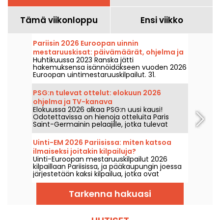
Tämä viikonloppu
Ensi viikko
Pariisin 2026 Euroopan uinnin
mestaruuskisat: päivämäärät, ohjelma ja
Huhtikuussa 2023 Ranska jätti
kilpailuun liittyvät tiedot
hakemuksensa isännöidäkseen vuoden 2026
Euroopan uintimestaruuskilpailut. 31.
heinäkuuta–16. elokuuta Olymppinen
Uintikeskus toivottaa sinut tervetulleeksi
PSG:n tulevat ottelut: elokuun 2026
kannustamaan uimareitamme. Tässä kaikki
ohjelma ja TV-kanava
tiedot kilpailusta ja lajeista!
Elokuussa 2026 alkaa PSG:n uusi kausi!
Odotettavissa on hienoja otteluita Paris
Saint-Germainin pelaajille, jotka tulevat
varmasti jatkamaan pokaalien voittamista
Luis Enriquen rinnalla.
Uinti-EM 2026 Pariisissa: miten katsoa
ilmaiseksi joitakin kilpailuja?
Uinti-Euroopan mestaruuskilpailut 2026
kilpaillaan Pariisissa, ja pääkaupungin joessa
järjestetään kaksi kilpailua, jotka ovat
yleisölle aiempaa helpommin
saavutettavissa. Miten voi seurata
Tarkenna hakuasi
avovesuinnin kilpailuja ja korkean
hyppäämisen lajeja ensi elokuussa?