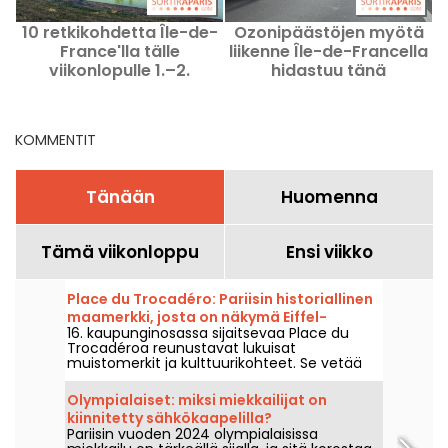
10 retkikohdetta Île-de-
Ozonipäästöjen myötä
France'lla tälle
liikenne Île-de-Francella
viikonlopulle 1.–2.
hidastuu tänä
e
elokuuta, Pass Navigo -
perjantaina.
kortilla saatavilla
KOMMENTIT
Tänään
Huomenna
Tämä viikonloppu
Ensi viikko
Place du Trocadéro: Pariisin historiallinen
maamerkki, josta on näkymä Eiffel-
16. kaupunginosassa sijaitsevaa Place du
tornille.
Trocadéroa reunustavat lukuisat
muistomerkit ja kulttuurikohteet. Se vetää
puoleensa sekä turisteja että elinkautisia
pariisilaisia lyömättömän näköalapaikkansa
Olympialaiset: miksi miekkailijat on
Eiffel-tornille ansiosta.
kiinnitetty sähkökaapelilla?
Pariisin vuoden 2024 olympialaisissa