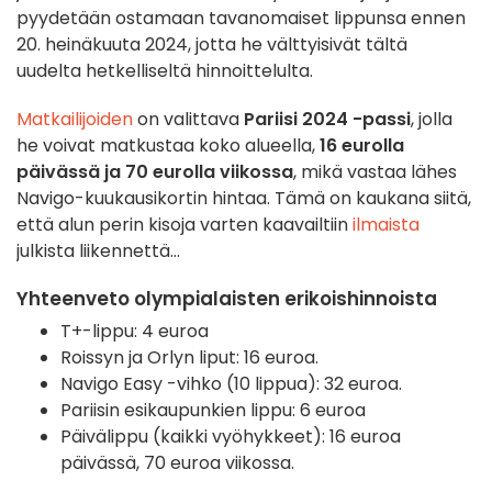
pyydetään ostamaan tavanomaiset lippunsa ennen
20. heinäkuuta 2024, jotta he välttyisivät tältä
uudelta hetkelliseltä hinnoittelulta.
Matkailijoiden
on valittava
Pariisi 2024 -passi
, jolla
he voivat matkustaa koko alueella,
16 eurolla
päivässä ja 70 eurolla viikossa
, mikä vastaa lähes
Navigo-kuukausikortin hintaa. Tämä on kaukana siitä,
että alun perin kisoja varten kaavailtiin
ilmaista
julkista liikennettä...
Yhteenveto olympialaisten erikoishinnoista
T+-lippu: 4 euroa
Roissyn ja Orlyn liput: 16 euroa.
Navigo Easy -vihko (10 lippua): 32 euroa.
Pariisin esikaupunkien lippu: 6 euroa
Päivälippu (kaikki vyöhykkeet): 16 euroa
päivässä, 70 euroa viikossa.