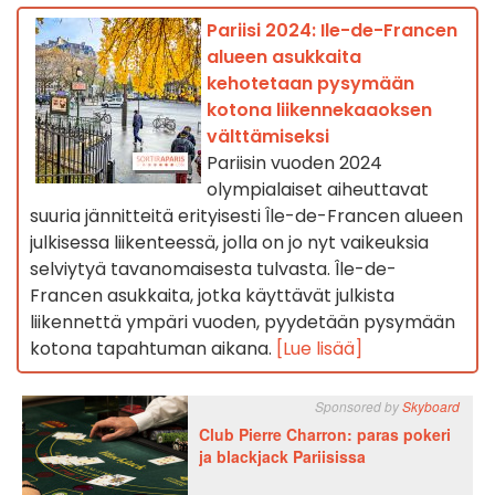
Pariisi 2024: Ile-de-Francen
alueen asukkaita
kehotetaan pysymään
kotona liikennekaaoksen
välttämiseksi
Pariisin vuoden 2024
olympialaiset aiheuttavat
suuria jännitteitä erityisesti Île-de-Francen alueen
julkisessa liikenteessä, jolla on jo nyt vaikeuksia
selviytyä tavanomaisesta tulvasta. Île-de-
Francen asukkaita, jotka käyttävät julkista
liikennettä ympäri vuoden, pyydetään pysymään
kotona tapahtuman aikana.
[Lue lisää]