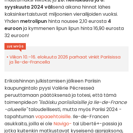
syyskuuta 2024 väl
isenä aikana hinnat lähes
kaksinkertaistuvat miljoonien vierailijoiden vuoksi.
Yhden
metrolipun
hinta nousee 2,10 eurosta
4
euroon
ja kymmenen lipun lipun hinta 16,90 eurosta
32 euroon!
LUE MYÖS
Viikon 10.–16. elokuuta 2026 parhaat vinkit Pariisissa
ja Île-de-Francella
Erikoishinnan julkistamisen jälkeen Pariisin
kaupungintalo pyysi Valérie Pécresseä
peruuttamaan päätöksensä ja totesi, että tämä
toimenpide
on "lisäisku pariisilaisille ja Ile-de-France
-alueelle"
taloudellisesti, mutta myös Pariisi 2024 -
tapahtuman
vapaaehtoisille
. Ile-de-Francen
asukkaita, joilla ei ole
Navigo-
tai Liberté+-passia ja
jotka kuitenkin matkustavat kyseisenä ajanjaksona,