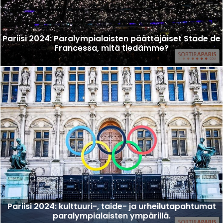
Pariisi 2024: Paralympialaisten päättäjäiset Stade de
Francessa, mitä tiedämme?
Pariisi 2024: kulttuuri-, taide- ja urheilutapahtumat
paralympialaisten ympärillä.