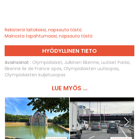
Rekisteröi laitoksesi, napsauta tästä
Mainosta tapahtumaasi, napsauta tästä
HYÖDYLLINEN TIETO
Avainsanat :
Olympialaiset
,
Julkinen liikenne
,
uutiset Pariisi
,
liikenne ile de France opas
,
Olympialaisten uutisopas
,
Olympialaisten kuljetusopas
LUE MYÖS ...