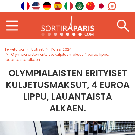
Tervetuloa
Uutiset
Pariisi 2024
Olympialaisten erityiset kuljetusmaksut, 4 euroa lippu,
lauantaista alkaen.
OLYMPIALAISTEN ERITYISET
KULJETUSMAKSUT, 4 EUROA
LIPPU, LAUANTAISTA
ALKAEN.