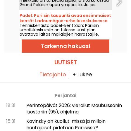
miekkailu on tärkeällä sijalla, ja sitä korostaa
Grand Palais'n upea ympäristö. Ja jos
ihmettelet, miksi miekkailijat on kiinnitetty
sähkökaapeleilla, hyvä uutinen on, että
Padel: Pariisin kaupunki avaa ensimmäiset
voimme selittää sen sinulle!
kentät Ladoumègue-urheilukeskuksessa
Tenniskentistä padel-kenttään: Pariisin
(19. kaupunginosassa).
urheilukeskuksiin on tulossa uusi, pian
avattava laitos mailalajien harrastajille.
Tarkenna hakuasi
UUTISET
Tietojohto
+ Lukee
Perjantai
18:31
Perintöpäivät 2026: vierailut Maubuissonin
luostariin (95), ohjelma
15:31
Kavinsky on kuollut: missä ja milloin
hautajaiset pidetään Pariisissa?