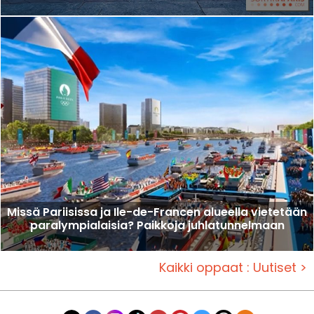
Missä Pariisissa ja Ile-de-Francen alueella vietetään
paralympialaisia? Paikkoja juhlatunnelmaan
Kaikki oppaat : Uutiset >