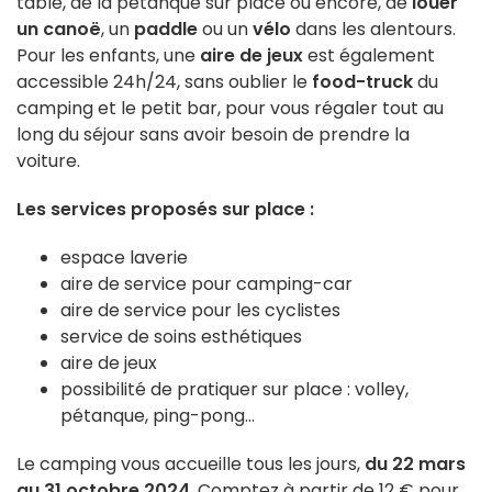
table, de la pétanque sur place ou encore, de
louer
un canoë
, un
paddle
ou un
vélo
dans les alentours.
Pour les enfants, une
aire de jeux
est également
accessible 24h/24, sans oublier le
food-truck
du
camping et le petit bar, pour vous régaler tout au
long du séjour sans avoir besoin de prendre la
voiture.
Les services proposés sur place :
espace laverie
aire de service pour camping-car
aire de service pour les cyclistes
service de soins esthétiques
aire de jeux
possibilité de pratiquer sur place : volley,
pétanque, ping-pong...
Le camping vous accueille tous les jours,
du 22 mars
au 31 octobre 2024
. Comptez à partir de 12 € pour