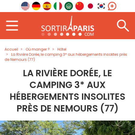
Accueil
Où manger ?
Hôtel
La Rivière Dorée, le camping 3* aux hébergements insolites près
de Nemours (77)
LA RIVIÈRE DORÉE, LE
CAMPING 3* AUX
HÉBERGEMENTS INSOLITES
PRÈS DE NEMOURS (77)