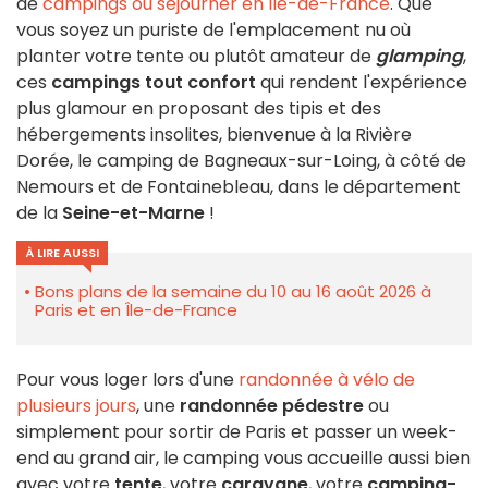
de
campings où séjourner en Île-de-France
. Que
vous soyez un puriste de l'emplacement nu où
planter votre tente ou plutôt amateur de
glamping
,
ces
campings tout confort
qui rendent l'expérience
plus glamour en proposant des tipis et des
hébergements insolites, bienvenue à la Rivière
Dorée, le camping de Bagneaux-sur-Loing, à côté de
Nemours et de Fontainebleau, dans le département
de la
Seine-et-Marne
!
À LIRE AUSSI
Bons plans de la semaine du 10 au 16 août 2026 à
Paris et en Île-de-France
Pour vous loger lors d'une
randonnée à vélo de
plusieurs jours
, une
randonnée pédestre
ou
simplement pour sortir de Paris et passer un week-
end au grand air, le camping vous accueille aussi bien
avec votre
tente
, votre
caravane
, votre
camping-