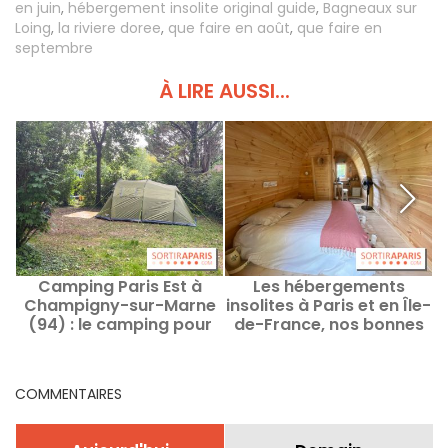
en juin
,
hébergement insolite original guide
,
Bagneaux sur
Loing
,
la riviere doree
,
que faire en août
,
que faire en
septembre
À LIRE AUSSI...
Camping Paris Est à
Les hébergements
L
Champigny-sur-Marne
insolites à Paris et en Île-
(94) : le camping pour
de-France, nos bonnes
séjourner aux portes de
adresses
la capitale
COMMENTAIRES