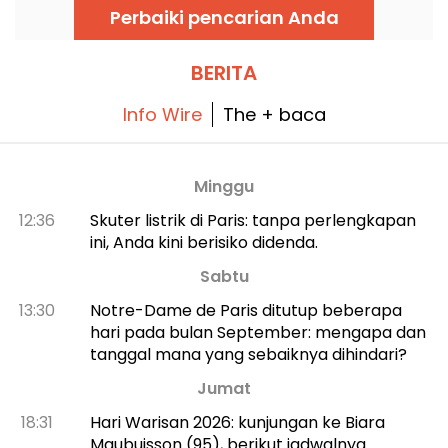
dengan 8 juta pengunjung per tahun yang
Anda dan menarik perhatian.
Perbaiki pencarian Anda
datang untuk menikmati senyuman Mona
Lisa atau semangat Liberty yang memandu
rakyat. Ini adalah tempat yang sarat dengan
sejarah, di mana seni telah berkembang
BERITA
selama dua abad, dan wajib dikunjungi jika
Anda sedang berada di Paris!
Info Wire
The + baca
Minggu
12:36
Skuter listrik di Paris: tanpa perlengkapan
ini, Anda kini berisiko didenda.
Sabtu
13:30
Notre-Dame de Paris ditutup beberapa
hari pada bulan September: mengapa dan
tanggal mana yang sebaiknya dihindari?
Jumat
18:31
Hari Warisan 2026: kunjungan ke Biara
Maubuisson (95), berikut jadwalnya