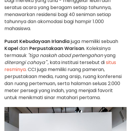
bagi mereka yang tahu - menggelar lebih dari
seratus acara yang beragam setiap tahunnya,
menawarkan residensi bagi 40 seniman setiap
tahunnya dan akomodasi bagi hampir 1.000
mahasiswa.
Pusat Kebudayaan Irlandia
juga memiliki sebuah
Kapel
dan
Perpustakaan Warisan
. Koleksinya
termasuk
"tiga naskah abad pertengahan
yang
diterangi cahaya
", kata institusi tersebut di
situs
resminya
. CCI juga memiliki ruang pameran,
perpustakaan media, ruang arsip, ruang konferensi
dan ruang pertemuan, serta halaman seluas 2.000
meter persegi yang indah, yang menjadi favorit
untuk menikmati sinar matahari pertama.