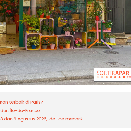
n terbaik di Paris?
 dan Île-de-France
s, 8 dan 9 Agustus 2026, ide-ide menarik