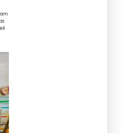
acam
as
li