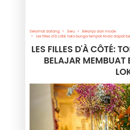
Selamat datang
Seru
Belanja dan mode
Les filles d'à côté: toko bunga tempat Anda dapat 
LES FILLES D'À CÔTÉ:
BELAJAR MEMBUAT 
LO