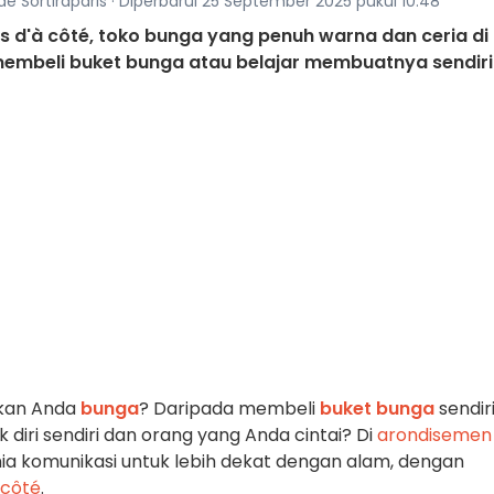
 de Sortiraparis · Diperbarui 25 September 2025 pukul 10:48
es d'à côté, toko bunga yang penuh warna dan ceria di
embeli buket bunga atau belajar membuatnya sendiri
ikan Anda
bunga
? Daripada membeli
buket bunga
sendiri
 diri sendiri dan orang yang Anda cintai? Di
arondisemen
ia komunikasi untuk lebih dekat dengan alam, dengan
à côté
.