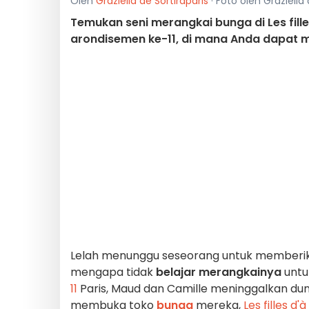
Oleh
Graziella de Sortiraparis
· Foto oleh Graziella
Temukan seni merangkai bunga di Les fill
arondisemen ke-11, di mana Anda dapat m
Lelah menunggu seseorang untuk member
mengapa tidak
belajar merangkainya
untuk
11
Paris, Maud dan Camille meninggalkan dun
membuka toko
bunga
mereka,
Les filles d'