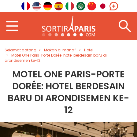
Selamat datang
Makan di mana?
Hotel
Motel One Paris-Porte Dorée: hotel berdesain baru di
arondisemen ke-12
MOTEL ONE PARIS-PORTE
DORÉE: HOTEL BERDESAIN
BARU DI ARONDISEMEN KE-
12