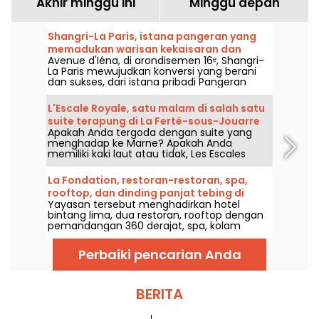
Akhir minggu ini
Minggu depan
Shangri-La Paris, istana pangeran yang
memadukan warisan kekaisaran dan
Avenue d'Iéna, di arondisemen 16ᵉ, Shangri-
kemewahan Asia di Avenue d'Iéna
La Paris mewujudkan konversi yang berani
dan sukses, dari istana pribadi Pangeran
Roland Bonaparte menjadi hotel yang
terdaftar sebagai Monumen Bersejarah dan
L'Escale Royale, satu malam di salah satu
istana terkemuka.
suite terapung di La Ferté-sous-Jouarre
Apakah Anda tergoda dengan suite yang
(77)
menghadap ke Marne? Apakah Anda
memiliki kaki laut atau tidak, Les Escales
Royales, akomodasi yang tidak biasa di atas
air ini, menawarkan Anda kesempatan untuk
La Fondation, restoran-restoran, spa,
menghabiskan satu malam (atau lebih, jika
rooftop, dan dinding panjat tebing di
Anda mau) di salah satu suite terapung di
Yayasan tersebut menghadirkan hotel
Paris arr. ke-17
dekat La Ferté-sous-Jouarre.
bintang lima, dua restoran, rooftop dengan
pemandangan 360 derajat, spa, kolam
renang semi-olimpiade, dan dinding panjat
tebing di arrondissement ke-17 Paris. Kami
Perbaiki pencarian Anda
telah menjelajahi semua area (kaki kami
pegal) dan inilah semua ruang yang ada.
BERITA