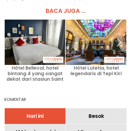
BACA JUGA ...
Hôtel Belleval, hotel
Hôtel Lutetia, hotel
S
bintang 4 yang sangat
legendaris di Tepi Kiri
dekat dari stasiun Saint
Lazare
KOMENTAR
Hari ini
Besok