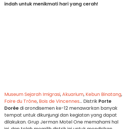
indah untuk menikmati hari yang cerah!
Museum Sejarah Imigrasi
,
Akuarium
,
Kebun Binatang
,
Foire du Trône
,
Bois de Vincennes
... Distrik
Porte
Dorée
di arondisemen ke-12 menawarkan banyak
tempat untuk dikunjungi dan kegiatan yang dapat
dilakukan. Grup Jerman Motel One memahami hal
ini, dan telah memilih distrik ini untuk mendirikan