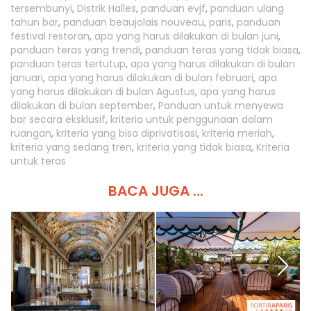
tersembunyi
,
Distrik Halles
,
panduan evjf
,
panduan ulang
tahun bar
,
panduan beaujolais nouveau
,
paris
,
panduan
festival restoran
,
apa yang harus dilakukan di bulan juni
,
panduan teras yang trendi
,
panduan teras yang tidak biasa
,
panduan teras tertutup
,
apa yang harus dilakukan di bulan
januari
,
apa yang harus dilakukan di bulan februari
,
apa
yang harus dilakukan di bulan Agustus
,
apa yang harus
dilakukan di bulan september
,
Panduan untuk menyewa
bar secara eksklusif
,
kriteria untuk penggunaan dalam
ruangan
,
kriteria yang bisa diprivatisasi
,
kriteria meriah
,
kriteria yang sedang tren
,
kriteria yang tidak biasa
,
Kriteria
untuk teras
BACA JUGA ...