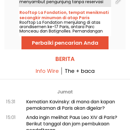
menyambut pengunjung tanpa reservasi
untuk menikmati koktail, kopi, atau cokelat
panas di hadapan Adventure Bay. Bar
Rooftop La Fondation, tempat menikmati
bertema ini, berbeda dari restoran tetangga
secangkir minuman di atap Paris
yang menampilkan Princess Disney,
Rooftop La Fondation menjulang di atas
menonjolkan dekorasi kaya referensi dan
arondisemen ke-17 Paris, antara Parc
pemandangan luas menghadap World of
Monceau dan Batignolles. Pemandangan
Frozen.
360° ke ibu kota, tapas dan koktail tanda
tangan, ini saatnya naik ke atap untuk
Perbaiki pencarian Anda
menghirup udara segar dan bersenang-
senang.
BERITA
Info Wire
The + baca
Jumat
15:31
Kematian Kavinsky: di mana dan kapan
pemakaman di Paris akan digelar?
15:01
Anda ingin melihat Paus Leo XIV di Paris?
Berikut tanggal dan jam pembukaan