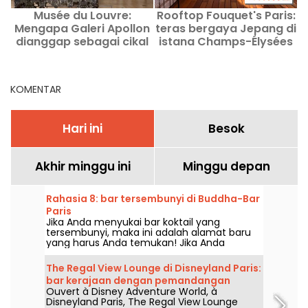
Musée du Louvre:
Rooftop Fouquet's Paris:
Mengapa Galeri Apollon
teras bergaya Jepang di
dianggap sebagai cikal
istana Champs-Élysées
bakal Galeri Cermin
m
Versailles?
KOMENTAR
Hari ini
Besok
Akhir minggu ini
Minggu depan
Rahasia 8: bar tersembunyi di Buddha-Bar
Paris
Jika Anda menyukai bar koktail yang
tersembunyi, maka ini adalah alamat baru
yang harus Anda temukan! Jika Anda
memiliki kata sandinya, Anda akan dapat
menemukan Secret 8, yang tersimpan di
The Regal View Lounge di Disneyland Paris:
balik pintu rahasia di Buddha-Bar Paris!
bar kerajaan dengan pemandangan
Ouvert à Disney Adventure World, à
Adventure Bay, pendapat kami
Disneyland Paris, The Regal View Lounge