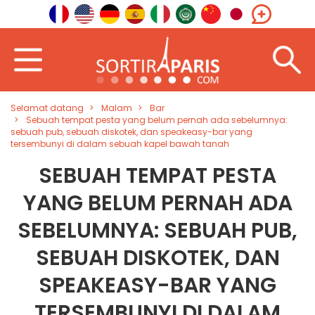
Selamat datang
Malam
Bar
Sebuah tempat pesta yang belum pernah ada sebelumnya:
sebuah pub, sebuah diskotek, dan speakeasy-bar yang
tersembunyi di dalam sebuah kapel bawah tanah
SEBUAH TEMPAT PESTA
YANG BELUM PERNAH ADA
SEBELUMNYA: SEBUAH PUB,
SEBUAH DISKOTEK, DAN
SPEAKEASY-BAR YANG
TERSEMBUNYI DI DALAM