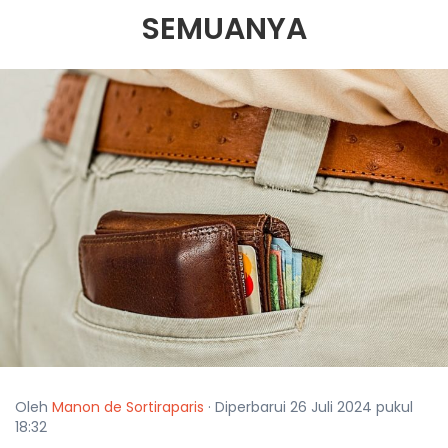
SEMUANYA
Oleh
Manon de Sortiraparis
· Diperbarui 26 Juli 2024 pukul
18:32