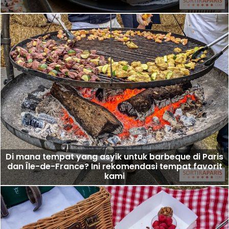
Di mana tempat yang asyik untuk barbeque di Paris
dan Île-de-France? Ini rekomendasi tempat favorit
kami