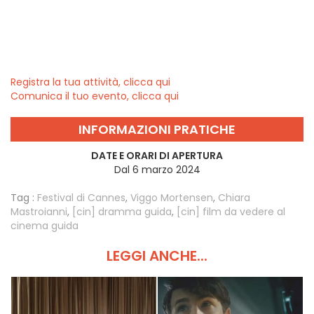
Registra la tua attività, clicca qui
Comunica il tuo evento, clicca qui
INFORMAZIONI PRATICHE
DATE E ORARI DI APERTURA
Dal 6 marzo 2024
Tag :
Festival di Cannes
,
Viggo Mortensen
,
Chiara
Mastroianni
,
[cin] dramma guida
,
[cin] film da vedere al
cinema guida
LEGGI ANCHE...