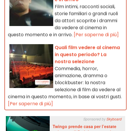
Film intimi, racconti sociali,
storie familiari o grandi ruoli
da attori: scoprite i drammi
da vedere al cinema in
questo momento e in arrivo.
[Per saperne di più]
Quali film vedere al cinema
in questo periodo? La
nostra selezione
Commedia, horror,
animazione, dramma o
blockbuster: la nostra
selezione di film da vedere al
cinema in questo momento, in base ai vostri gusti.
[Per saperne di più]