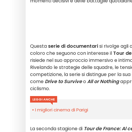
momenti decisivi e delle battaglie quotidiane 
Questa
serie di documentari
si rivolge agli
coloro che seguono con interesse il
Tour de
risiede nel suo approccio immersivo e intimo,
Rivelando le strategie delle squadre, le tension
competizione, la serie si distingue per la su
come
Drive to Survive
o
All or Nothing
appre
ciclismo.
LEGGI ANCHE
I migliori cinema di Parigi
La seconda stagione di
Tour de France: Al c