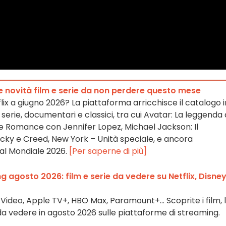
le novità film e serie da non perdere questo mese
ix a giugno 2026? La piattaforma arricchisce il catalogo i
 serie, documentari e classici, tra cui Avatar: La leggenda 
ce Romance con Jennifer Lopez, Michael Jackson: Il
ocky e Creed, New York – Unità speciale, e ancora
al Mondiale 2026.
[Per saperne di più]
g agosto 2026: film e serie da vedere su Netflix, Disney
e Video, Apple TV+, HBO Max, Paramount+… Scoprite i film, 
da vedere in agosto 2026 sulle piattaforme di streaming.