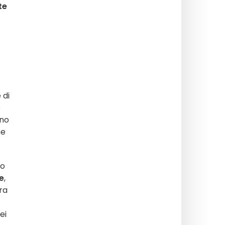
te
 di
e
ino
ne
lo
te
,
ra
ei