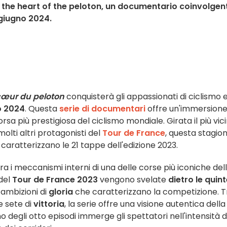
 the heart of the peloton, un documentario coinvolgen
 giugno 2024.
cœur du peloton
conquisterà gli appassionati di ciclismo e
o 2024
. Questa
serie di documentari
offre un'immersion
sa più prestigiosa del ciclismo mondiale. Girata il più vic
molti altri protagonisti del
Tour de France
, questa stagio
caratterizzano le 21 tappe dell'edizione 2023.
a i meccanismi interni di una delle corse più iconiche del
 del
Tour de France 2023
vengono svelate
dietro le quin
ambizioni di
gloria
che caratterizzano la competizione. T
e sete di
vittoria
, la serie offre una visione autentica della
o degli otto episodi immerge gli spettatori nell'intensità d