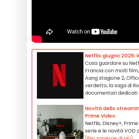
Netflix giugno 2026: 
Cosa guardare su Netfl
Francia con molti film,
Aang stagione 2, Offi
verdetto, la saga di R
documentari dedicati 
Novità dello streamin
Prime Video
Netflix, Disney+, Prim
serie e le novità VOD 
[Per saperne di più]