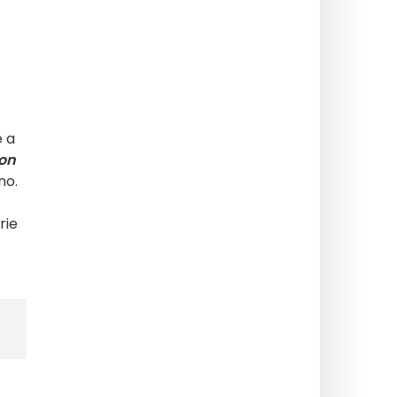
 a
ton
no.
erie