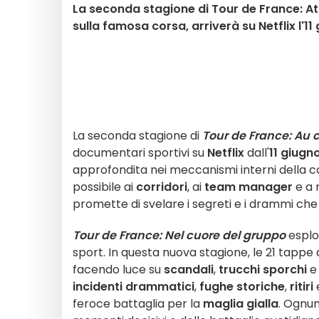
La seconda stagione di Tour de France: At
sulla famosa corsa, arriverà su Netflix l'11
La seconda stagione di
Tour de France: Au 
documentari sportivi su
Netflix
dall'
11 giugn
approfondita nei meccanismi interni della cor
possibile ai
corridori
, ai
team manager
e a 
promette di svelare i segreti e i drammi che 
Tour de France: Nel cuore del gruppo
esplor
sport. In questa nuova stagione, le 21 tappe
facendo luce su
scandali
,
trucchi sporchi
e 
incidenti drammatici
,
fughe storiche
,
ritiri
feroce battaglia per la
maglia gialla
. Ognun