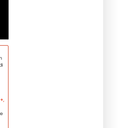
n
di
+,
le