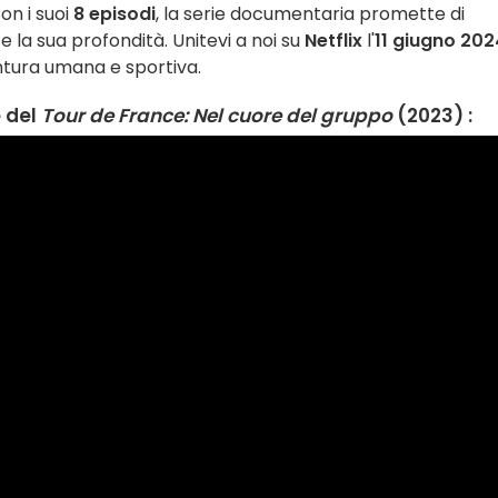
Con i suoi
8 episodi
, la serie documentaria promette di
 e la sua profondità. Unitevi a noi su
Netflix
l'
11 giugno 202
tura umana e sportiva.
e del
Tour de France: Nel cuore del gruppo
(2023) :