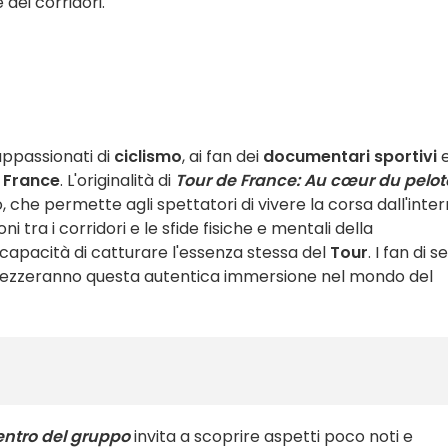
dei corridori.
 appassionati di
ciclismo
, ai fan dei
documentari sportivi
e
 France
. L'originalità di
Tour de France: Au cœur du pelo
 che permette agli spettatori di vivere la corsa dall'inter
i tra i corridori e le sfide fisiche e mentali della
a capacità di catturare l'essenza stessa del
Tour
. I fan di s
zzeranno questa autentica immersione nel mondo del
entro del gruppo
invita a scoprire aspetti poco noti e