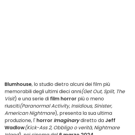
Blumhouse
, lo studio dietro alcuni dei film più
memorabili degli ultimi dieci anni
(Get Out, Split, The
Visit
) e una serie di
film horror
più o meno
riusciti
(Paranormal Activity, Insidious, Sinister,
American Nightmare
), presenta la sua ultima
produzione, l'
horror
Imaginary
diretto da
Jeff
Wadlow
(Kick-Ass 2, Obbligo o verità, Nightmare
Island
), nei cinema dal
6 marzo 2024
.