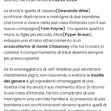
La storia è quella di Jessica
(Dewanda Wise
),
scrittrice-illustratrice e matrigna di due bambine,
che torna a vivere nella sua casa d'infanzia con il suo
nuovo compagno
(Tom Payne)
. Tra queste quattro
mura, la figlia più piccola, Alice
(Pyper Braun
),
sviluppa uno strano attaccamento a un
orsacchiotto di nome Chauncey
che ha trovato in
cantina. Il comportamento di Alice diventa sempre
più preoccupante.
Se la sceneggiatura di Jeff Wadlow può sembrare
inizialmente pigra, non riuscendo a evitare le
insidie
del genere
e gli ingredienti rimaneggiati di una
ricetta che ha avuto il suo momento d'oro (il ritorno
a una casa d'infanzia, l'arrivo complicato di una
matrigna in una cerchia familiare, la presenza di una
bambina con occhi innocenti almeno quanto quelli di
Heather O'Rourke in
Poltergeist
), il regista riesce a