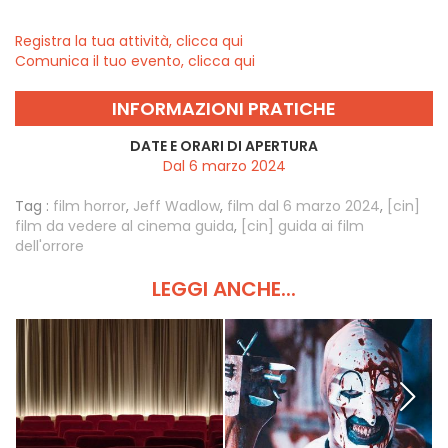
Registra la tua attività, clicca qui
Comunica il tuo evento, clicca qui
INFORMAZIONI PRATICHE
DATE E ORARI DI APERTURA
Dal 6 marzo 2024
Tag :
film horror
,
Jeff Wadlow
,
film dal 6 marzo 2024
,
[cin]
film da vedere al cinema guida
,
[cin] guida ai film
dell'orrore
LEGGI ANCHE...