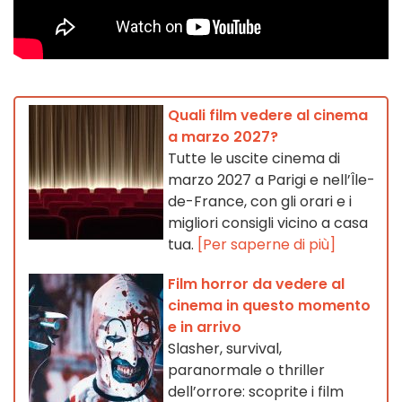
Quali film vedere al cinema
a marzo 2027?
Tutte le uscite cinema di
marzo 2027 a Parigi e nell’Île-
de-France, con gli orari e i
migliori consigli vicino a casa
tua.
[Per saperne di più]
Film horror da vedere al
cinema in questo momento
e in arrivo
Slasher, survival,
paranormale o thriller
dell’orrore: scoprite i film