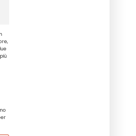
n
ore,
due
più
eno
per