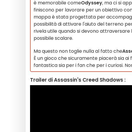
è memorabile come
Odyssey
, ma ci si ap
finiscono per lavorare per un obiettivo co
mappa è stata progettata per accompagnar
possibilità di attivare l'aiuto del terreno p
rivela utile quando si devono attraversar
possibile scalare.
Ma questo non toglie nulla al fatto che
Ass
È un gioco che sicuramente piacerà sia ai f
fantastica sia per i fan che per i curiosi. No
Trailer di Assassin's Creed Shadows :