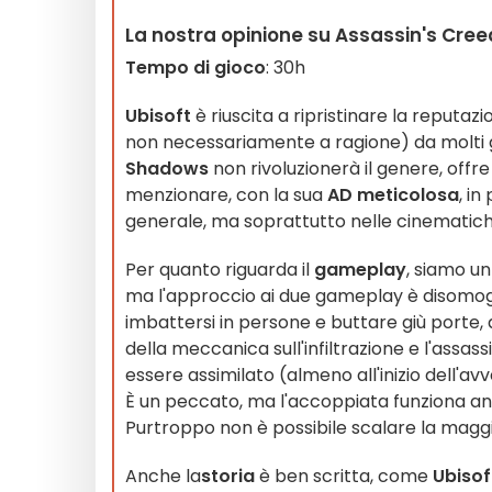
La nostra opinione su Assassin's Cre
Tempo di gioco
: 30h
Ubisoft
è riuscita a ripristinare la reputa
non necessariamente a ragione) da molti g
Shadows
non rivoluzionerà il genere, offr
menzionare, con la sua
AD meticolosa
, in
generale, ma soprattutto nelle cinematiche
Per quanto riguarda il
gameplay
, siamo un
ma l'approccio ai due gameplay è disomoge
imbattersi in persone e buttare giù porte, 
della meccanica sull'infiltrazione e l'assass
essere assimilato (almeno all'inizio dell'av
È un peccato, ma l'accoppiata funziona anco
Purtroppo non è possibile scalare la maggi
Anche la
storia
è ben scritta, come
Ubisof