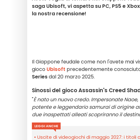
saga Ubisoft, vi aspetta su PC, PS5 e Xbo
la nostra recensione!
Il Giappone feudale come non l'avete mai vist
gioco
Ubisoft
precedentemente conosciuto 
Series
dal 20 marzo 2025.
Sinossi del gioco Assassin's Creed Sha
"
È nato un nuovo credo. Impersonate Naoe, u
potente e leggendario samurai di origine af
due inaspettati alleati scopriranno il desti
LEGGI ANCHE
Uscite di videogiochi di maggio 2027: i titol