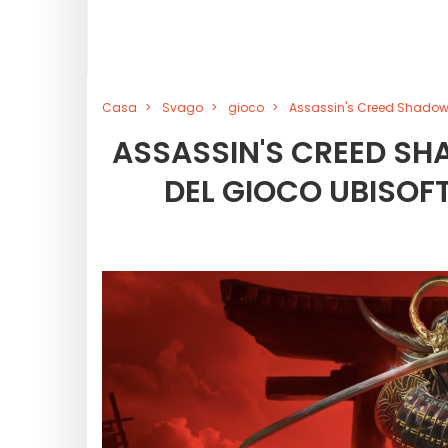
Casa
Svago
gioco
Assassin's Creed Shadows
ASSASSIN'S CREED SH
DEL GIOCO UBISOF