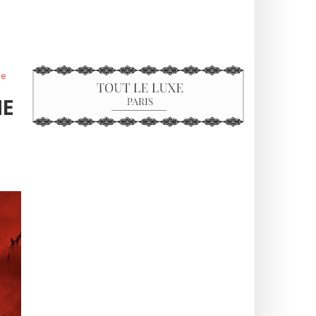
le
NE