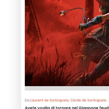
Da
Laurent de Sortiraparis
,
Cécile de Sortiraparis
·
Avete voglia di tornare nel Giappone feud