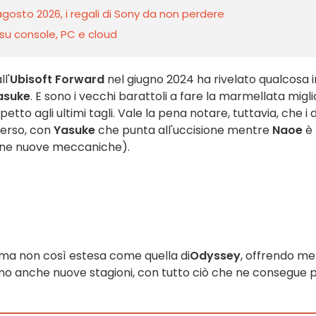
 agosto 2026, i regali di Sony da non perdere
su console, PC e cloud
l'
Ubisoft Forward
nel giugno 2024 ha rivelato qualcosa i
asuke
. E sono i vecchi barattoli a fare la marmellata migli
to agli ultimi tagli. Vale la pena notare, tuttavia, che i 
verso, con
Yasuke
che punta all'uccisione mentre
Naoe
è 
lcune nuove meccaniche).
 ma non così estesa come quella di
Odyssey
, offrendo m
 sono anche nuove stagioni, con tutto ciò che ne consegue 