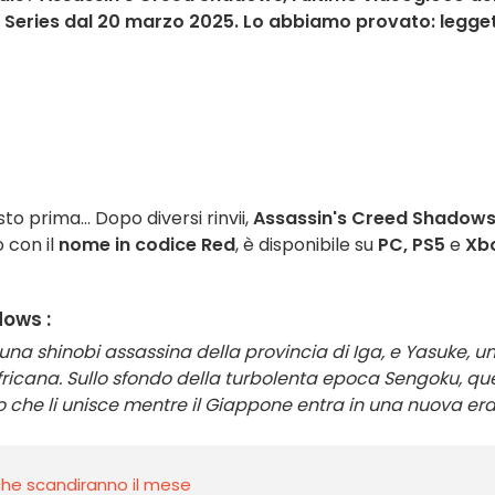
x Series dal 20 marzo 2025. Lo abbiamo provato: legge
o prima... Dopo diversi rinvii,
Assassin's Creed Shadow
con il
nome in codice Red
, è disponibile su
PC, PS5
e
Xb
dows :
na shinobi assassina della provincia di Iga, e Yasuke, u
ricana. Sullo sfondo della turbolenta epoca Sengoku, que
no che li unisce mentre il Giappone entra in una nuova er
i che scandiranno il mese