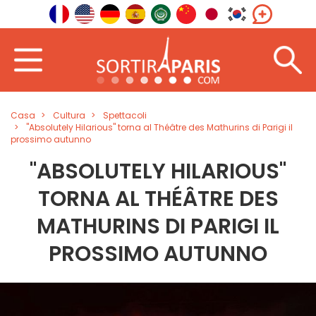
Casa
Cultura
Spettacoli
"Absolutely Hilarious" torna al Théâtre des Mathurins di Parigi il
prossimo autunno
"ABSOLUTELY HILARIOUS"
TORNA AL THÉÂTRE DES
MATHURINS DI PARIGI IL
PROSSIMO AUTUNNO