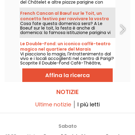
del Châtelet e altre piazze parigine con
laboratori di danza, concerti e performance
completamente gratuiti proposti dal
French Cancan al Bœuf sur le Toit, un
Théâtre de la Ville.
concetto festivo per ravvivare la vostra
Cosa fate questa domenica sera? A Le
domenica sera
Boeuf sur le toit, la festa è anche di
domenica: la famosa istituzione parigina vi
invita a godervi una serata di cancan
francese con una cena e uno spettacolo nel
Le Double-Fond: un iconico caffè-teatro
cuore del suo ambiente Art Déco.
magico nel quartiere del Marais
Vi piacciono la magia, l'intrattenimento dal
vivo e i locali accoglienti nel centro di Parigi?
Scoprite il Double-Fond Café-Théâtre,
un'istituzione della magia nel cuore del
Marais.
Affina la ricerca
NOTIZIE
Ultime notizie
I più letti
Sabato