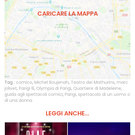
CARICARE LA MAPPA
Tag :
comico
,
Michel Boujenah
,
Teatro dei Mathurins
,
marc
jolivet
,
Parigi 8
,
Olympia di Parigi
,
Quartiere di Madeleine
,
guida agli spettacoli comici
,
Parigi
,
spettacolo di un uomo o
di una donna
LEGGI ANCHE...