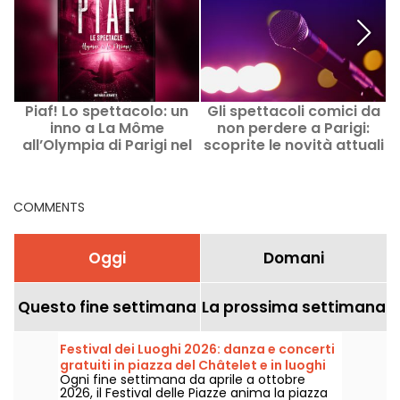
Piaf! Lo spettacolo: un
Gli spettacoli comici da
O
inno a La Môme
non perdere a Parigi:
all’Olympia di Parigi nel
scoprite le novità attuali
2028
e quelle in programma
COMMENTS
Oggi
Domani
Questo fine settimana
La prossima settimana
Festival dei Luoghi 2026: danza e concerti
gratuiti in piazza del Châtelet e in luoghi
Ogni fine settimana da aprile a ottobre
diversi a Parigi
2026, il Festival delle Piazze anima la piazza