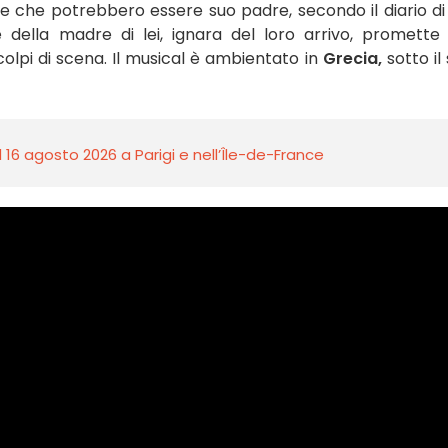
one che potrebbero essere suo padre, secondo il diario di
 della madre di lei, ignara del loro arrivo, promette
colpi di scena. Il musical è ambientato in
Grecia,
sotto il
l 16 agosto 2026 a Parigi e nell’Île-de-France