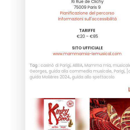
16 Rue de Clichy
75009
Paris 9
Pianificazione del percorso
Informazioni sull'accessibilità
TARIFFE
€20 - €85
SITO UFFICIALE
www.mammamia-lemusical.com
Tag :
casinò di Parigi
,
ABBA
,
Mamma mia
,
musical
Georges
,
guida alla commedia musicale
,
Parigi
,
[
guida Molières 2024
,
guida allo spettacolo