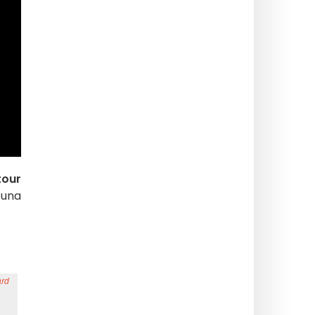
tour
 una