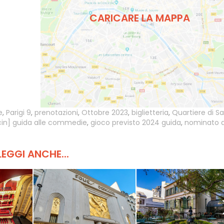
CARICARE LA MAPPA
e
,
Parigi 9
,
prenotazioni
,
Ottobre 2023
,
biglietteria
,
Quartiere di Sa
cin] guida alle commedie
,
gioco previsto 2024 guida
,
nominato a
LEGGI ANCHE...