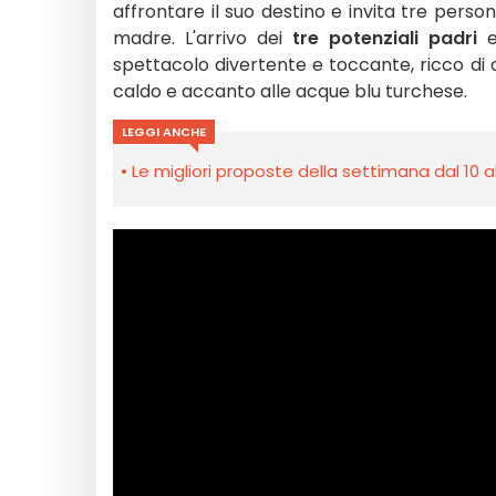
affrontare il suo destino e invita tre pers
madre. L'arrivo dei
tre potenziali padri
e
spettacolo divertente e toccante, ricco di 
caldo e accanto alle acque blu turchese.
LEGGI ANCHE
Le migliori proposte della settimana dal 10 a