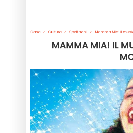
Casa
Cultura
Spettacoli
Mamma Mia! il music
MAMMA MIA! IL MU
MO