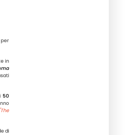
 per
e in
mma
sati
i
50
unno
(The
de di