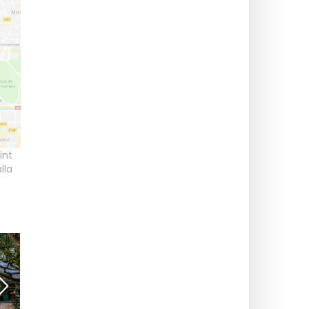
int
lla