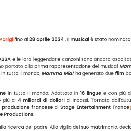
Parigi
fino al
28 aprile 2024
. Il
musical
è stato nominato
ABBA
e le loro leggendarie canzoni sono ancora ascoltat
anno portato alla prima rappresentazione del musical
Ma
 in tutto il mondo,
Mamma Mia!
ha generato due
film
ba
one
in tutto il mondo. Adattato in
16 lingue
e con più d
o più di
4 miliardi di dollari
di incassi. Tornato dall'aut
a
produzione francese
di
Stage Entertainment France
e Productions
.
 alla ricerca del padre. Alla vigilia del suo matrimonio, deci