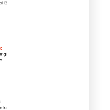
l 12
ux
rigi,
 a
i
n la