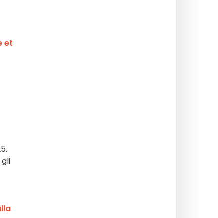
e et
5.
gli
lla