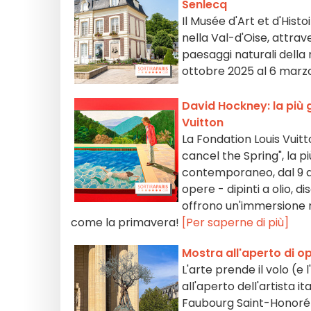
Senlecq
Il Musée d'Art et d'Histo
nella Val-d'Oise, attra
paesaggi naturali della
ottobre 2025 al 6 marz
David Hockney: la più 
Vuitton
La Fondation Louis Vui
cancel the Spring", la p
contemporaneo, dal 9 a
opere - dipinti a olio, di
offrono un'immersione n
come la primavera!
[Per saperne di più]
Mostra all'aperto di o
L'arte prende il volo (e 
all'aperto dell'artista 
Faubourg Saint-Honoré e