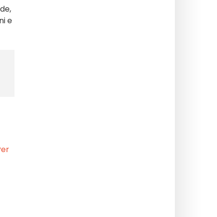
de,
ni e
Per