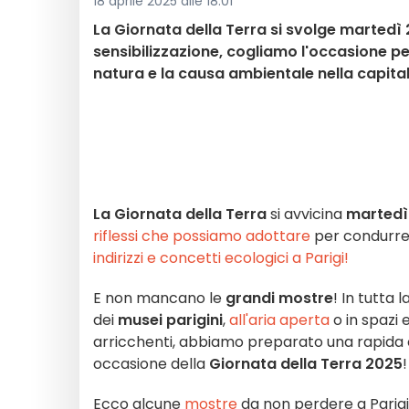
18 aprile 2025 alle 18:01
La Giornata della Terra si svolge martedì 2
sensibilizzazione, cogliamo l'occasione per
natura e la causa ambientale nella capital
La Giornata della Terra
si avvicina
martedì 
riflessi che possiamo adottare
per condurre u
indirizzi e concetti ecologici a Parigi!
E non mancano le
grandi mostre
! In tutta l
dei
musei parigini
,
all'aria aperta
o in spazi 
arricchenti, abbiamo preparato una rapida 
occasione della
Giornata della Terra 2025
!
Ecco alcune
mostre
da non perdere a Parigi