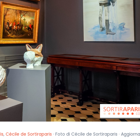
is
,
Cécile de Sortiraparis
· Foto di Cécile de Sortiraparis · Aggiorna