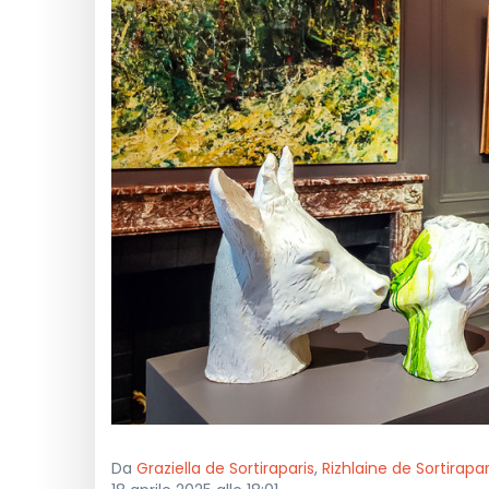
Da
Graziella de Sortiraparis
,
Rizhlaine de Sortirapar