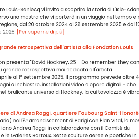
ire Louis-Senlecq vi invita a scoprire la storia di L'Isle-Ada
verso una mostra che vi porterà in un viaggio nel tempo e 
 regione, dal 20 ottobre 2024 al 28 settembre 2025 e dal 1
o 2026.
[Per saperne di più]
grande retrospettiva dell'artista alla Fondation Louis
tton presenta "David Hockney, 25 - Do remember they can
iù grande retrospettiva mai dedicata all'artista
prile al 1° settembre 2025. Il programma prevede oltre 
segni a inchiostro, installazioni video e opere digitali - che
el brulicante universo di Hockney, la cui tavolozza è vibr
pere di Andrea Roggi, quartiere Faubourg Saint-Honoré
l'aria) nell'8ᵉ arrondissement di Parigi con Élan Vital, la mo
italiano Andrea Roggi, in collaborazione con il Comité du
 le Galeries Bartoux. Sette sculture aeree e poetiche in