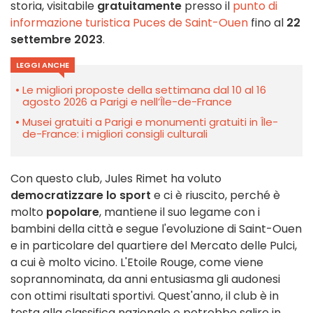
storia, visitabile
gratuitamente
presso il
punto di
informazione turistica
Puces de Saint-Ouen
fino al
22
settembre 2023
.
LEGGI ANCHE
Le migliori proposte della settimana dal 10 al 16
agosto 2026 a Parigi e nell’Île-de-France
Musei gratuiti a Parigi e monumenti gratuiti in Île-
de-France: i migliori consigli culturali
Con questo club, Jules Rimet ha voluto
democratizzare lo sport
e ci è riuscito, perché è
molto
popolare
, mantiene il suo legame con i
bambini della città e segue l'evoluzione di Saint-Ouen
e in particolare del quartiere del Mercato delle Pulci,
a cui è molto vicino. L'
Etoile Rouge, come viene
soprannominata, da anni entusiasma gli audonesi
con ottimi risultati sportivi. Quest'anno, il club è in
testa alla classifica nazionale e potrebbe salire in