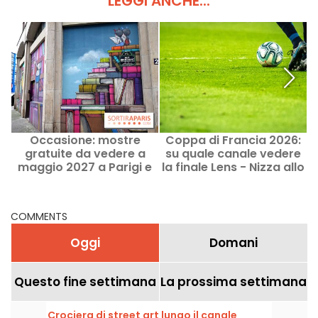
LEGGI ANCHE...
Occasione: mostre
Coppa di Francia 2026:
P
gratuite da vedere a
su quale canale vedere
maggio 2027 a Parigi e
la finale Lens - Nizza allo
nell'Île-de-France
Stade de France?
COMMENTS
Oggi
Domani
Questo fine settimana
La prossima settimana
Crociera di street art lungo il canale