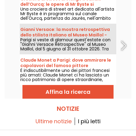
dell’Ourcq: le opere di Mr Byste si
Una crociera di street art dedicata all'artista
espongono lungo il corso d’acqua
Mr Byste è in programma sul canale
dell'Ourcq, partenza da Jaurès, nell'ambito
dell'Estate del Canale, sabato 8 agosto 2026.
In programma: una mostra a bordo, una
Gianni Versace: la mostra retrospettiva
visita guidata delle opere visibili dall'acqua e
dello stilista italiano al Museo Maillol -
una scoperta dell'universo dello stencil
Parigi si veste di glamour quest'estate con
proroghe
dell'artista.
"Gianni Versace Rétrospective" al Museo
Maillol, dal 5 giugno al 31 ottobre 2026. Tra
barocco e overdose di stampe, la mostra di
moda retrò promette colori e stravaganza,
Claude Monet a Parigi: dove ammirare le
all'altezza della leggenda.
capolavori del famoso pittore
È indiscutibilmente uno dei pittori francesi
impressionista nella capitale?
più amati: Claude Monet ci ha lasciato un
ricco patrimonio di opere straordinarie,
molte delle quali sono esposte nei musei di
Parigi. Seguite la guida!
Affina la ricerca
NOTIZIE
Ultime notizie
I più letti