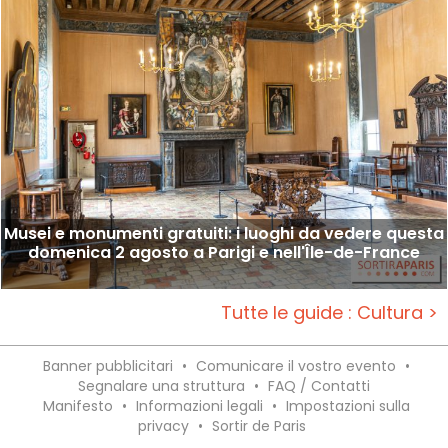
Musei e monumenti gratuiti: i luoghi da vedere questa
domenica 2 agosto a Parigi e nell'Île-de-France
Tutte le guide : Cultura >
Banner pubblicitari
•
Comunicare il vostro evento
•
Segnalare una struttura
•
FAQ / Contatti
Manifesto
•
Informazioni legali
•
Impostazioni sulla
privacy
•
Sortir de Paris