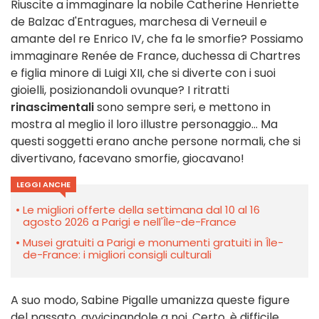
Riuscite a immaginare la nobile Catherine Henriette
de Balzac d'Entragues, marchesa di Verneuil e
amante del re Enrico IV, che fa le smorfie? Possiamo
immaginare Renée de France, duchessa di Chartres
e figlia minore di Luigi XII, che si diverte con i suoi
gioielli, posizionandoli ovunque? I ritratti
rinascimentali
sono sempre seri, e mettono in
mostra al meglio il loro illustre personaggio... Ma
questi soggetti erano anche persone normali, che si
divertivano, facevano smorfie, giocavano!
LEGGI ANCHE
Le migliori offerte della settimana dal 10 al 16
agosto 2026 a Parigi e nell'Île-de-France
Musei gratuiti a Parigi e monumenti gratuiti in Île-
de-France: i migliori consigli culturali
A suo modo, Sabine Pigalle umanizza queste figure
del passato, avvicinandole a noi. Certo, è difficile