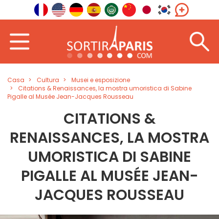
Casa
Cultura
Musei e esposizione
Citations & Renaissances, la mostra umoristica di Sabine
Pigalle al Musée Jean-Jacques Rousseau
CITATIONS &
RENAISSANCES, LA MOSTRA
UMORISTICA DI SABINE
PIGALLE AL MUSÉE JEAN-
JACQUES ROUSSEAU