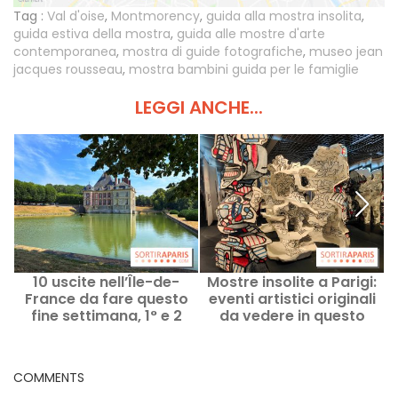
Tag :
Val d'oise
,
Montmorency
,
guida alla mostra insolita
,
guida estiva della mostra
,
guida alle mostre d'arte
contemporanea
,
mostra di guide fotografiche
,
museo jean
jacques rousseau
,
mostra bambini guida per le famiglie
LEGGI ANCHE...
10 uscite nell’Île-de-
Mostre insolite a Parigi:
France da fare questo
eventi artistici originali
d
fine settimana, 1° e 2
da vedere in questo
n
agosto, a portata di
momento
Pass Navigo
COMMENTS