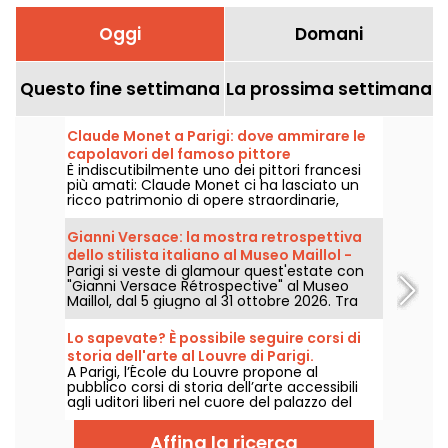
Oggi
Domani
Questo fine settimana
La prossima settimana
Claude Monet a Parigi: dove ammirare le
capolavori del famoso pittore
È indiscutibilmente uno dei pittori francesi
impressionista nella capitale?
più amati: Claude Monet ci ha lasciato un
ricco patrimonio di opere straordinarie,
molte delle quali sono esposte nei musei di
Parigi. Seguite la guida!
Gianni Versace: la mostra retrospettiva
dello stilista italiano al Museo Maillol -
Parigi si veste di glamour quest'estate con
proroghe
"Gianni Versace Rétrospective" al Museo
Maillol, dal 5 giugno al 31 ottobre 2026. Tra
barocco e overdose di stampe, la mostra di
moda retrò promette colori e stravaganza,
Lo sapevate? È possibile seguire corsi di
all'altezza della leggenda.
storia dell'arte al Louvre di Parigi.
A Parigi, l’École du Louvre propone al
pubblico corsi di storia dell’arte accessibili
agli uditori liberi nel cuore del palazzo del
Louvre, ogni anno, da settembre a giugno.
Anche conferenze gratuite sono proposte
Affina la ricerca
periodicamente dal museo. Un modo per