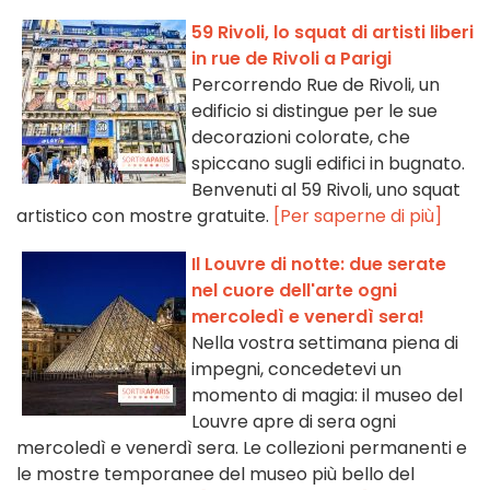
59 Rivoli, lo squat di artisti liberi
in rue de Rivoli a Parigi
Percorrendo Rue de Rivoli, un
edificio si distingue per le sue
decorazioni colorate, che
spiccano sugli edifici in bugnato.
Benvenuti al 59 Rivoli, uno squat
artistico con mostre gratuite.
[Per saperne di più]
Il Louvre di notte: due serate
nel cuore dell'arte ogni
mercoledì e venerdì sera!
Nella vostra settimana piena di
impegni, concedetevi un
momento di magia: il museo del
Louvre apre di sera ogni
mercoledì e venerdì sera. Le collezioni permanenti e
le mostre temporanee del museo più bello del