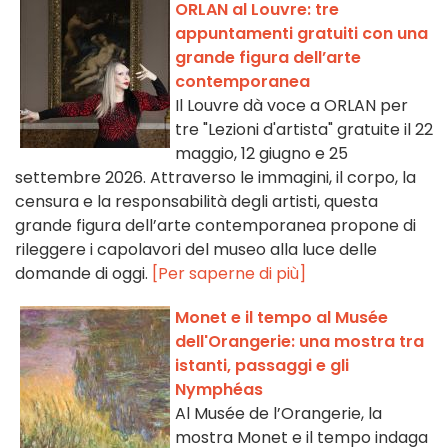
ORLAN al Louvre: tre
appuntamenti gratuiti con una
grande figura dell’arte
contemporanea
Il Louvre dà voce a ORLAN per
tre "Lezioni d'artista" gratuite il 22
maggio, 12 giugno e 25
settembre 2026. Attraverso le immagini, il corpo, la
censura e la responsabilità degli artisti, questa
grande figura dell’arte contemporanea propone di
rileggere i capolavori del museo alla luce delle
domande di oggi.
[Per saperne di più]
Monet e il tempo al Musée
dell'Orangerie: una mostra tra
istanti, passaggi e gli
Nymphéas
Al Musée de l’Orangerie, la
mostra Monet e il tempo indaga