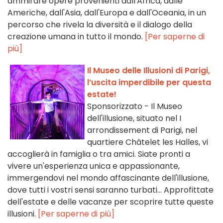
ammirare opere provenienti dall'Africa, dalle
Americhe, dall'Asia, dall'Europa e dall'Oceania, in un
percorso che rivela la diversità e il dialogo della
creazione umana in tutto il mondo.
[Per saperne di
più]
Il Museo delle Illusioni di Parigi,
l’uscita imperdibile per questa
estate!
Sponsorizzato - Il Museo
dell'illusione, situato nel I
arrondissement di Parigi, nel
quartiere Châtelet les Halles, vi
accoglierà in famiglia o tra amici. Siate pronti a
vivere un'esperienza unica e appassionante,
immergendovi nel mondo affascinante dell'illusione,
dove tutti i vostri sensi saranno turbati... Approfittate
dell'estate e delle vacanze per scoprire tutte queste
illusioni.
[Per saperne di più]