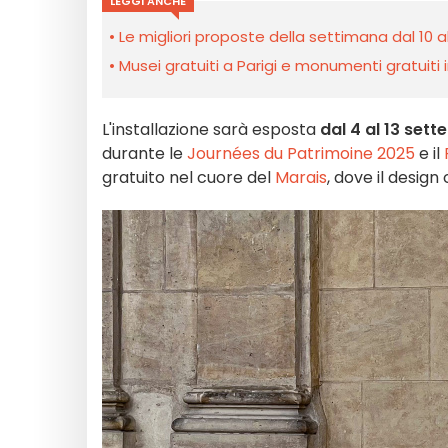
LEGGI ANCHE
Le migliori proposte della settimana dal 10 a
Musei gratuiti a Parigi e monumenti gratuiti in
L'installazione sarà esposta
dal 4 al 13 set
durante le
Journées du Patrimoine 2025
e il
gratuito nel cuore del
Marais
, dove il design