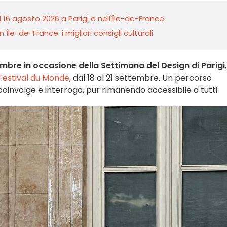
l 16 agosto 2026 a Parigi e nell’Île-de-France
 Île-de-France: i migliori consigli culturali
tembre in occasione della Settimana del Design di Parigi
Festival du Monde
, dal 18 al 21 settembre. Un percorso
 coinvolge e interroga, pur rimanendo accessibile a tutti.