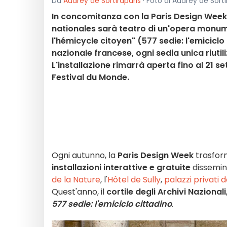
Da
Audrey de Sortiraparis
· Foto di Audrey de Sortir
In concomitanza con la Paris Design Week 20
nationales sarà teatro di un'opera monumen
l'hémicycle citoyen" (577 sedie: l'emiciclo
nazionale francese, ogni sedia unica riutil
L'installazione rimarrà aperta fino al 21 
Festival du Monde.
Ogni autunno, la
Paris Design Week
trasform
installazioni interattive e gratuite
dissemina
de la Nature
, l'
Hôtel de Sully
,
palazzi privati 
Quest'anno, il
cortile degli Archivi Nazionali
577 sedie: l'emiciclo cittadino
.