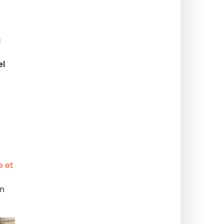
a
el
e et
on