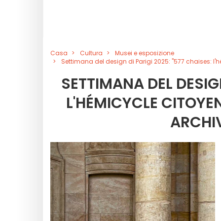
Casa
Cultura
Musei e esposizione
Settimana del design di Parigi 2025: "577 chaises: l'h
SETTIMANA DEL DESIGN
L'HÉMICYCLE CITOYEN
ARCHI