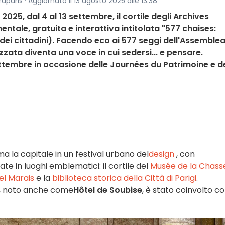
aparis · Aggiornato il 13 agosto 2025 alle 13:38
25, dal 4 al 13 settembre, il cortile degli Archives
tale, gratuita e interattiva intitolata "577 chaises:
 dei cittadini). Facendo eco ai 577 seggi dell'Assemble
izzata diventa una voce in cui sedersi... e pensare.
settembre in occasione delle Journées du Patrimoine e d
a la capitale in un festival urbano del
design
, con
te in luoghi emblematici: il cortile del
Musée de la Chass
del Marais
e la
biblioteca storica della Città di Parigi
.
, noto anche come
Hôtel de Soubise
, è stato coinvolto c