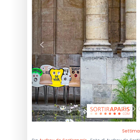
<
Settiman