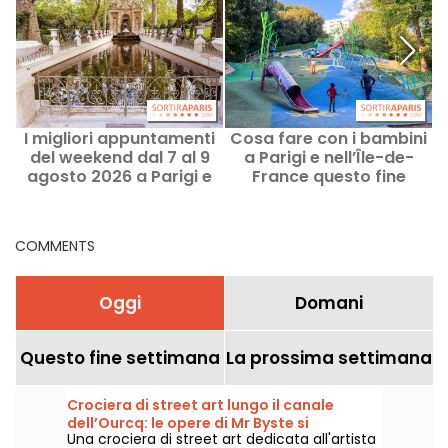
I migliori appuntamenti
Cosa fare con i bambini
F
del weekend dal 7 al 9
a Parigi e nell’Île-de-
agosto 2026 a Parigi e
France questo fine
p
nell’Île-de-France
settimana, l’8 e il 9
agosto 2026?
COMMENTS
Oggi
Domani
Questo fine settimana
La prossima settimana
Crociera di street art lungo il canale
dell’Ourcq: le opere di Mr Byste si
Una crociera di street art dedicata all'artista
espongono lungo il corso d’acqua