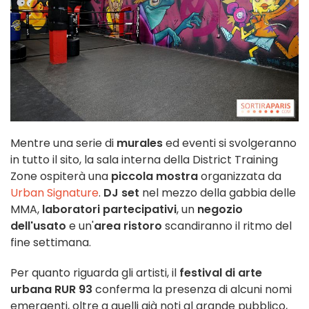
Mentre una serie di
murales
ed eventi si svolgeranno
in tutto il sito, la sala interna della District Training
Zone ospiterà una
piccola mostra
organizzata da
Urban Signature
.
DJ set
nel mezzo della gabbia delle
MMA,
laboratori partecipativi
, un
negozio
dell'usato
e un'
area ristoro
scandiranno il ritmo del
fine settimana.
Per quanto riguarda gli artisti, il
festival di arte
urbana RUR 93
conferma la presenza di alcuni nomi
emergenti, oltre a quelli già noti al grande pubblico,