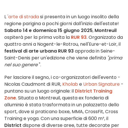
L
'arte di strada
si presenta in un luogo insolito della
regione parigina a pochi giorni dall'inizio dell'estate!
Sabato 14 e domenica 15 giugno 2025
,
Montreuil
ospiterà per la prima volta la
RUR 93
. Organizzato da
quattro anni a Nogent-le-Rotrou, nell'Eure-et-Loir, il
festival di arte urbana RUR 93
approda in Seine-
Saint-Denis per un'edizione che viene definita
"prima
nel suo genere
".
Per lasciare il segno, i co-organizzatori dell'evento -
Nicolas Caudmont di RUR,
Kholab
e
Urban Signature
-
puntano su un luogo originale: il
District Training
Zone
. Situata a Montreuil, questa ex fonderia di
alluminio è stata trasformata in un palazzetto dello
sport, dove si praticano boxe, MMA, CrossFit, Cross
Training e yoga. Con una superficie di 600 m², il
District
dispone di diverse aree, tutte decorate per