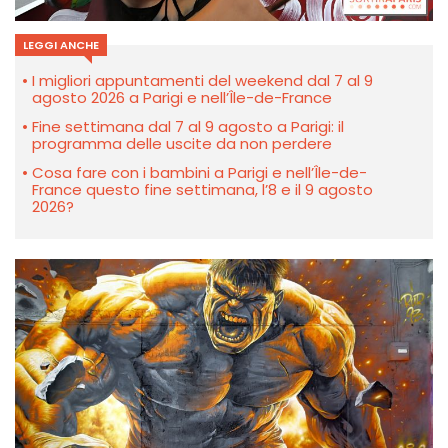
LEGGI ANCHE
I migliori appuntamenti del weekend dal 7 al 9
agosto 2026 a Parigi e nell’Île-de-France
Fine settimana dal 7 al 9 agosto a Parigi: il
programma delle uscite da non perdere
Cosa fare con i bambini a Parigi e nell’Île-de-
France questo fine settimana, l’8 e il 9 agosto
2026?