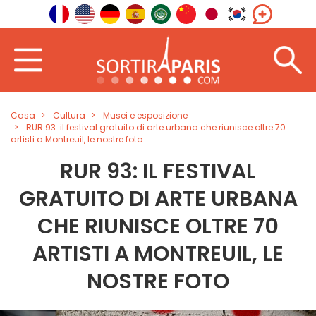
Casa
Cultura
Musei e esposizione
RUR 93: il festival gratuito di arte urbana che riunisce oltre 70
artisti a Montreuil, le nostre foto
RUR 93: IL FESTIVAL
GRATUITO DI ARTE URBANA
CHE RIUNISCE OLTRE 70
ARTISTI A MONTREUIL, LE
NOSTRE FOTO