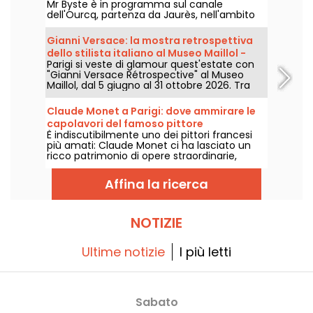
Mr Byste è in programma sul canale
dell'Ourcq, partenza da Jaurès, nell'ambito
dell'Estate del Canale, sabato 8 agosto 2026.
In programma: una mostra a bordo, una
Gianni Versace: la mostra retrospettiva
visita guidata delle opere visibili dall'acqua e
dello stilista italiano al Museo Maillol -
una scoperta dell'universo dello stencil
Parigi si veste di glamour quest'estate con
proroghe
dell'artista.
"Gianni Versace Rétrospective" al Museo
Maillol, dal 5 giugno al 31 ottobre 2026. Tra
barocco e overdose di stampe, la mostra di
moda retrò promette colori e stravaganza,
Claude Monet a Parigi: dove ammirare le
all'altezza della leggenda.
capolavori del famoso pittore
È indiscutibilmente uno dei pittori francesi
impressionista nella capitale?
più amati: Claude Monet ci ha lasciato un
ricco patrimonio di opere straordinarie,
molte delle quali sono esposte nei musei di
Parigi. Seguite la guida!
Affina la ricerca
NOTIZIE
Ultime notizie
I più letti
Sabato