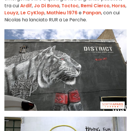
tra cui
Ardif
,
Jo Di Bona
,
Toctoc
,
Remi Cierco
,
Horss
,
Louyz
,
Le CyKlop
,
Mathieu 1976
e
Panpan
, con cui
Nicolas ha lanciato RUR a Le Perche.