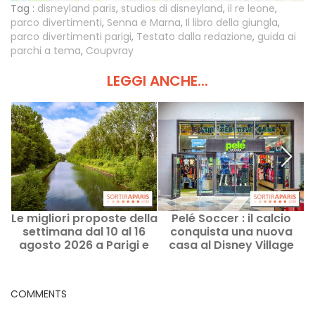
Tag :
disneyland paris
,
studios di disneyland
,
il re leone
,
parco divertimenti
,
Senna e Marna
,
Il libro della giungla
,
parco divertimenti parigi
,
Testato dalla redazione
,
guida ai
parchi a tema
,
Coupvray
LEGGI ANCHE...
Le migliori proposte della
Pelé Soccer : il calcio
C
settimana dal 10 al 16
conquista una nuova
agosto 2026 a Parigi e
casa al Disney Village
nell’Île-de-France
COMMENTS