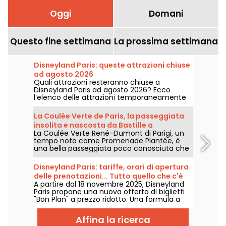
Oggi
Domani
Questo fine settimana
La prossima settimana
Disneyland Paris: queste attrazioni chiuse
ad agosto 2026
Quali attrazioni resteranno chiuse a
Disneyland Paris ad agosto 2026? Ecco
l’elenco delle attrazioni temporaneamente
non disponibili per manutenzione o rinnovo,
per aiutarvi a organizzare al meglio la vostra
La Coulée Verte de Paris, la passeggiata
visita ai parchi Disney.
insolita e nascosta da Bastille a
La Coulée Verte René-Dumont di Parigi, un
Vincennes
tempo nota come Promenade Plantée, è
una bella passeggiata poco conosciuta che
accompagna i parigini in un percorso
verdeggiante dalla Bastiglia al Bois de
Disneyland Paris: tariffe, orari di apertura
Vincennes, passando per il Viaduc des Arts. È
delle prenotazioni... Tutto quello che c'è
un modo insolito e ombreggiato per scoprire
A partire dal 18 novembre 2025, Disneyland
da sapere sui biglietti "Bon Plan"
Parigi, lontano dal caos della città.
Paris propone una nuova offerta di biglietti
"Bon Plan" a prezzo ridotto. Una formula a
tempo determinato e accessibile a tutti per
godersi la magia Disney senza spendere una
Affina la ricerca
fortuna. Orari di lancio, prezzi, date... Vi