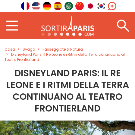
Casa
Svago
Passeggiate & Natura
Disneyland Paris: Il Re Leone e i Ritmi della Terra continuano al
Teatro Frontierland
DISNEYLAND PARIS: IL RE
LEONE E I RITMI DELLA TERRA
CONTINUANO AL TEATRO
FRONTIERLAND