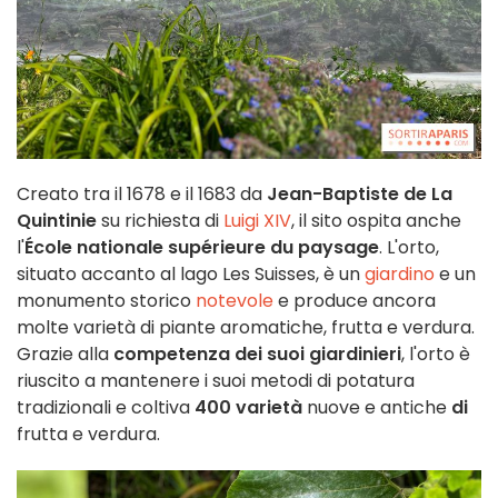
Creato tra il 1678 e il 1683 da
Jean-Baptiste de La
Quintinie
su richiesta di
Luigi XIV
, il sito ospita anche
l'
École nationale supérieure du paysage
. L'orto,
situato accanto al lago Les Suisses, è un
giardino
e un
monumento storico
notevole
e produce ancora
molte varietà di piante aromatiche, frutta e verdura.
Grazie alla
competenza dei suoi giardinieri
, l'orto è
riuscito a mantenere i suoi metodi di potatura
tradizionali e coltiva
400 varietà
nuove e antiche
di
frutta e verdura.