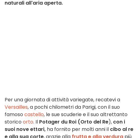
naturali all'aria aperta.
Per una giornata di attività variegate, recatevi a
Versailles
, a pochi chilometri da Parigi, con il suo
famoso
castello
, le sue scuderie e il suo altrettanto
storico
orto
. Il
Potager du Roi (Orto del Re
),
con i
suoi nove ettari,
ha fornito per molti anni il
cibo al re
e alla sua corte
, grazie alla
frutta e alla verdura
più