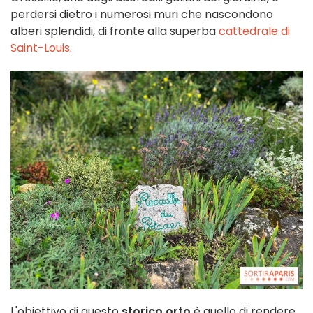
perdersi dietro i numerosi muri che nascondono
alberi splendidi, di fronte alla superba
cattedrale di
Saint-Louis
.
L'obiettivo di questo
storico orto
è quello di rendere