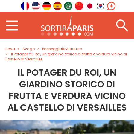
Casa
Svago
Passeggiate & Natura
Il Potager du Roi, un giardino storico di frutta e verdura vicino al
Castello di Versailles
IL POTAGER DU ROI, UN
GIARDINO STORICO DI
FRUTTA E VERDURA VICINO
AL CASTELLO DI VERSAILLES