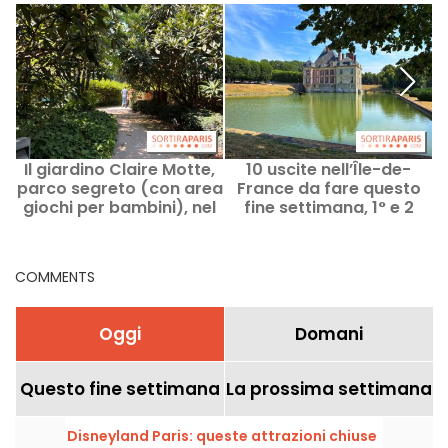
Il giardino Claire Motte,
10 uscite nell’Île-de-
parco segreto (con area
France da fare questo
giochi per bambini), nel
fine settimana, 1° e 2
17º arrondissement di
agosto, a portata di
Parigi
Pass Navigo
COMMENTS
Oggi
Domani
Questo fine settimana
La prossima settimana
Disneyland Paris: queste attrazioni chiuse