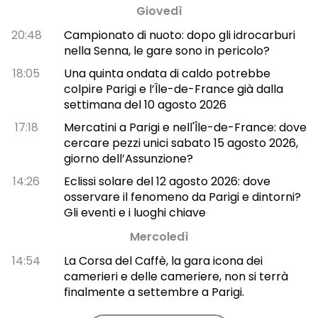
Giovedì
20:48
Campionato di nuoto: dopo gli idrocarburi
nella Senna, le gare sono in pericolo?
18:05
Una quinta ondata di caldo potrebbe
colpire Parigi e l’Île-de-France già dalla
settimana del 10 agosto 2026
17:18
Mercatini a Parigi e nell'Île-de-France: dove
cercare pezzi unici sabato 15 agosto 2026,
giorno dell’Assunzione?
14:26
Eclissi solare del 12 agosto 2026: dove
osservare il fenomeno da Parigi e dintorni?
Gli eventi e i luoghi chiave
Mercoledì
14:54
La Corsa del Caffè, la gara icona dei
camerieri e delle cameriere, non si terrà
finalmente a settembre a Parigi.