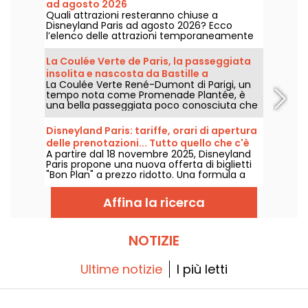
ad agosto 2026
Quali attrazioni resteranno chiuse a
Disneyland Paris ad agosto 2026? Ecco
l’elenco delle attrazioni temporaneamente
non disponibili per manutenzione o rinnovo,
per aiutarvi a organizzare al meglio la vostra
La Coulée Verte de Paris, la passeggiata
visita ai parchi Disney.
insolita e nascosta da Bastille a
La Coulée Verte René-Dumont di Parigi, un
Vincennes
tempo nota come Promenade Plantée, è
una bella passeggiata poco conosciuta che
accompagna i parigini in un percorso
verdeggiante dalla Bastiglia al Bois de
Disneyland Paris: tariffe, orari di apertura
Vincennes, passando per il Viaduc des Arts. È
delle prenotazioni... Tutto quello che c'è
un modo insolito e ombreggiato per scoprire
A partire dal 18 novembre 2025, Disneyland
da sapere sui biglietti "Bon Plan"
Parigi, lontano dal caos della città.
Paris propone una nuova offerta di biglietti
"Bon Plan" a prezzo ridotto. Una formula a
tempo determinato e accessibile a tutti per
godersi la magia Disney senza spendere una
Affina la ricerca
fortuna. Orari di lancio, prezzi, date... Vi
diciamo tutto!
NOTIZIE
Ultime notizie
I più letti