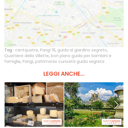
Tag :
centquatre
,
Parigi 19
,
guida al giardino segreto
,
Quartiere della Villette
,
bon plans guida per bambini e
famiglie
,
Parigi
,
patrimonio curiosità guida segreta
LEGGI ANCHE...