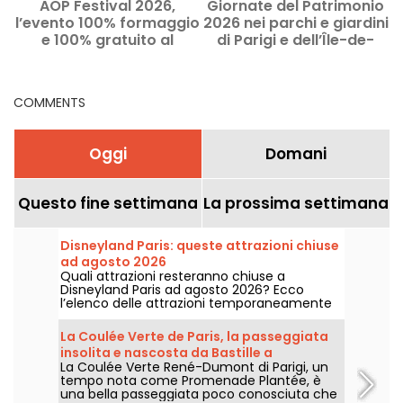
AOP Festival 2026,
Giornate del Patrimonio
l’evento 100% formaggio
2026 nei parchi e giardini
e 100% gratuito al
di Parigi e dell’Île-de-
F
Centquatre-Paris
France
COMMENTS
Oggi
Domani
Questo fine settimana
La prossima settimana
Disneyland Paris: queste attrazioni chiuse
ad agosto 2026
Quali attrazioni resteranno chiuse a
Disneyland Paris ad agosto 2026? Ecco
l’elenco delle attrazioni temporaneamente
non disponibili per manutenzione o rinnovo,
per aiutarvi a organizzare al meglio la vostra
La Coulée Verte de Paris, la passeggiata
visita ai parchi Disney.
insolita e nascosta da Bastille a
La Coulée Verte René-Dumont di Parigi, un
Vincennes
tempo nota come Promenade Plantée, è
una bella passeggiata poco conosciuta che