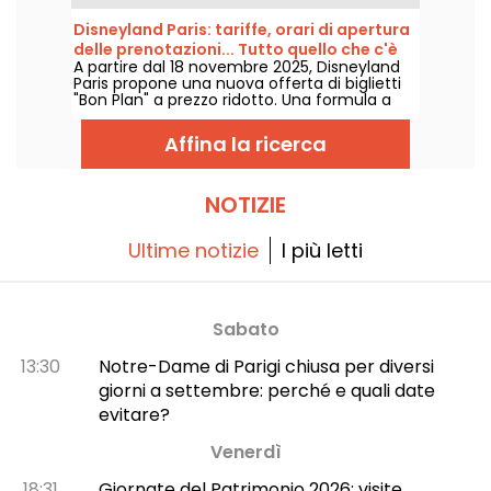
accompagna i parigini in un percorso
verdeggiante dalla Bastiglia al Bois de
Disneyland Paris: tariffe, orari di apertura
Vincennes, passando per il Viaduc des Arts. È
delle prenotazioni... Tutto quello che c'è
un modo insolito e ombreggiato per scoprire
A partire dal 18 novembre 2025, Disneyland
da sapere sui biglietti "Bon Plan"
Parigi, lontano dal caos della città.
Paris propone una nuova offerta di biglietti
"Bon Plan" a prezzo ridotto. Una formula a
tempo determinato e accessibile a tutti per
godersi la magia Disney senza spendere una
Affina la ricerca
fortuna. Orari di lancio, prezzi, date... Vi
diciamo tutto!
NOTIZIE
Ultime notizie
I più letti
Sabato
13:30
Notre-Dame di Parigi chiusa per diversi
giorni a settembre: perché e quali date
evitare?
Venerdì
18:31
Giornate del Patrimonio 2026: visite