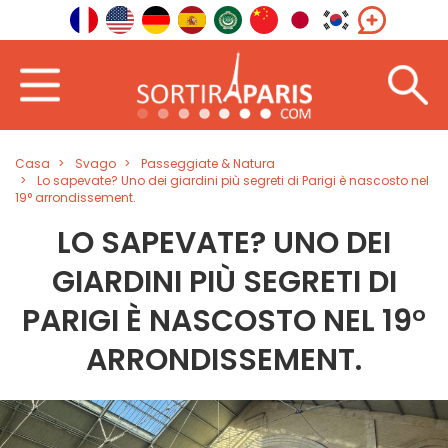
Casa
Svago
Passeggiate & Natura
Lo sapevate? Uno dei giardini più segreti di Parigi è nascosto nel
19° arrondissement.
LO SAPEVATE? UNO DEI
GIARDINI PIÙ SEGRETI DI
PARIGI È NASCOSTO NEL 19°
ARRONDISSEMENT.