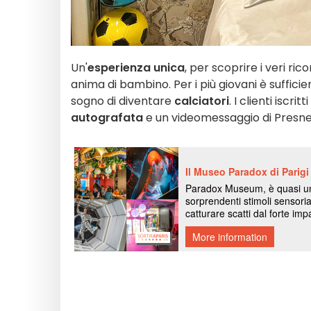
Un'
esperienza unica
, per scoprire i veri ric
anima di bambino. Per i più giovani è suffici
sogno di diventare
calciatori
. I clienti isc
autografata
e un videomessaggio di Presn