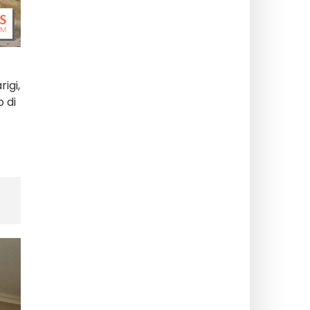
rigi,
 di