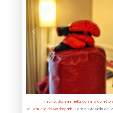
<
Insolito: dormire nella camera da letto 
Da
Graziella de Sortiraparis
· Foto di Graziella de So