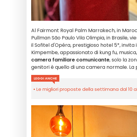
Al Fairmont Royal Palm Marrakech, in Marocco
Pullman São Paulo Vila Olimpia, in Brasile, vi
il Sofitel d'Opéra, prestigioso hotel 5*, invita
Kimpembe, appassionato di kung fu, musica,
camera familiare comunicante
, solo la zo
genitori è quello di una camera normale. L
LEGGI ANCHE
Le migliori proposte della settimana dal 10 a