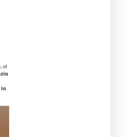
, al
nzia
 la