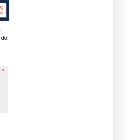
a
 dal