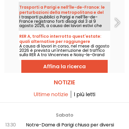
segnato dal rischio di temporali, le
temperature scenderanno
Trasporti a Parigi e nell’Île-de-France: le
progressivamente prima di tornare a fare sul
perturbazioni della metropolitana e del
serio con tempo più caldo e soleggiato nel
I trasporti pubblici a Parigi e nell’Île-de-
RER dal 3 al 9 agosto 2026
corso del week-end.
France registrano forti disagi dal 3 al 9
agosto 2026, a causa dei lavori estivi che
pesano particolarmente su alcune linee,
secondo RATP e SNCF.
RER A, traffico interrotto quest'estate:
quali alternative per raggiungere
A causa di lavori in corso, nel mese di agosto
Disneyland Paris?
2026 è prevista un'interruzione del traffico
sulla RER A tra Vincennes e Noisy-le-Grand
Mont d'Est. Allora, quali sono le alternative
per raggiungere in mezzi pubblici il parco
Affina la ricerca
Disneyland Paris? Vi rispondiamo.
NOTIZIE
Ultime notizie
I più letti
Sabato
13:30
Notre-Dame di Parigi chiusa per diversi