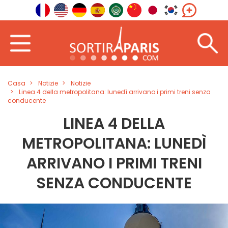
Casa
Notizie
Notizie
Linea 4 della metropolitana: lunedì arrivano i primi treni senza
conducente
LINEA 4 DELLA
METROPOLITANA: LUNEDÌ
ARRIVANO I PRIMI TRENI
SENZA CONDUCENTE