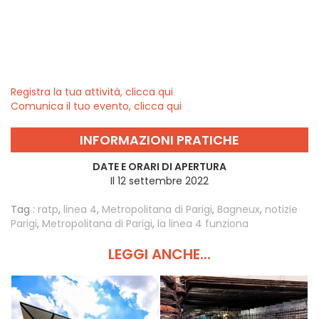
Registra la tua attività, clicca qui
Comunica il tuo evento, clicca qui
INFORMAZIONI PRATICHE
DATE E ORARI DI APERTURA
Il 12 settembre 2022
Tag :
ratp
,
linea 4
,
Metropolitana di Parigi
,
Bagneux
,
notizie
Parigi
,
Metropolitana di Parigi
,
la linea 4 funziona
LEGGI ANCHE...